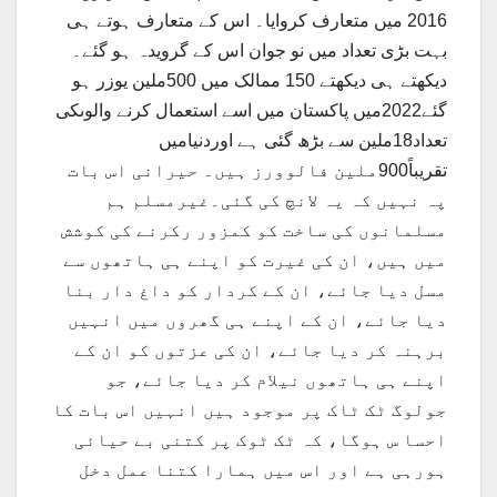
2016 میں متعارف کروایا۔ اس کے متعارف ہوتے ہی
بہت بڑی تعداد میں نو جوان اس کے گرویدہ ہو گئے۔
دیکھتے ہی دیکھتے 150 ممالک میں 500ملین یوزر ہو
گئے2022میں پاکستان میں اسے استعمال کرنے والوںکی
تعداد18ملین سے بڑھ گئی ہے اوردنیامیں
تقریباً900ملین فالوورز ہیں۔ حیرانی اس بات
پہ نہیں کہ یہ لانچ کی گئی۔غیرمسلم ہم
مسلمانوں کی ساخت کو کمزور رکرنے کی کوشش
میں ہیں، ان کی غیرت کو اپنے ہی ہاتھوں سے
مسل دیا جائے، ان کے کردار کو داغ دار بنا
دیا جائے، ان کے اپنے ہی گھروں میں انہیں
برہنہ کر دیا جائے، ان کی عزتوں کو ان کے
اپنے ہی ہاتھوں نیلام کر دیا جائے، جو
جولوگ ٹک ٹاک پر موجود ہیں انہیں اس بات کا
احسا س ہوگا، کہ ٹک ٹوک پر کتنی بے حیائی
ہورہی ہے اور اس میں ہمارا کتنا عمل دخل