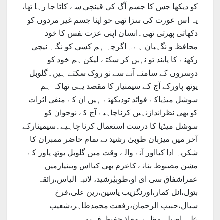
کو دیکھا جس کا جسم آگ کی قینچی سے کاٹا جا رہا تھا،
یہ اس عورت کی سزا تھی جو اپنا جسم غیر مردوں کو
دکھاتی پھرتی تھی۔انسان اپنی عزت نفس کا خود
محافظ و نگہبان ہے۔ اگرچہ ہم کسی کو نگاہ نیچی
رکھنے کا پابند تو نہیں کر سکتے لیکن ہم خود کو
دوسروں کے سامنے آنے سے تو روک سکتے ہیں۔گلوبل
یوتھ پاورکے آج کے سیمنیار کا مقصد یہی تھاکہ ہم
سوشل میڈیاکے فوائد تودیکھتے ہیں ان کے منفی اثرات
کو بھی نظراندازنہیں کرناچاہیے آج کے نوجوان کو
سوشل میڈیا کا درست استعمال کرنا چاہیے۔سیمینارکے
آخر میں میزبان طوبیٰ رشید نے تمام حاضر ممبران کا
شکریہ ادا کیااور آنے والے وقت میں گلوبل یوتھ پاور کے
مشن مضبوط بنانے کاعزم بھی کیااس ویبنیارمیں
عمراشفاق سی ای او،طوبیٰرشید، لائبہ الیاس،رائقہ
بتول،انل کمار،اورنگزیب یاسین،زین علی،فرخ
سیال،حبیب الرحمان،رفعت محمدطاہر،شعیب
علی،اصیلہ مظہر،معاذ حفیظ،فہیم