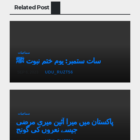
Related Post
سماجیات
سات ستمبر: یوم ختم نبوت ﷺ
SEP 6, 2023
UDU_RUZT56
سماجیات
پاکستان میں میرا آئین میری مرضی
جیسے نعروں کی گونج