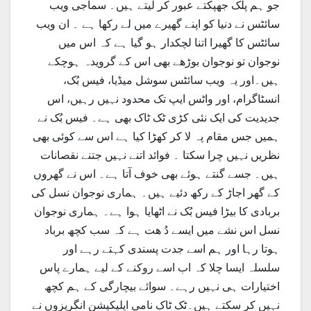
جو ہم پلک جھپکتے عبور کر لیتے ہیں۔ سماجی ویب
سائٹس نے دنیا کو اپنے گھیرے میں لے رکھا ہے ۔ ان ویب
سائٹس کا گھیرا اتنا لچکدار ہو گیا ہے کہ اس میں
نوجوان تو نوجوان بوڑھے بھی اس کے گرویدہ ہوچکے
ہیں۔اور یہ ویب سائٹس سوشل میڈیا، فیس بُک،
انسٹاگرام، اور واٹس ایپ تک محدود نہیں رہیں، اس
جدیدیت کی ایک نئی کڑی ٹک ٹاک بھی ہے۔ فیس بُک نے
ہمیں جس مقام پہ لا کر کھڑا کیا ہے اس سے کوئی بھی
نظریں نہیں چرا سکتا ۔ فوائد اتنے نہیں جتنے نقصانات
ہیں۔ جسے گنتے ہوئے بھی خوف آتا ہے۔ اس نے گھروں
کے گھر اجاڑ کے رکھ دئیے ہیں۔ ہماری نوجوان نسل کی
بربادی کا بیڑا فیس بُک نے اٹھایا ہوا ہے۔ ہماری نوجوان
نسل اس نشے میں ایسے دُ ھت ہے کہ سب کچھ برباد
ہوتا رہا اور ہم اسے جدت پسندی کہتے رہے اور
سلسلہ ایسا چلا کہ اب اسے روکنے کے لیے ہمارے پاس
اختیارات ہی نہیں رہے۔ سوائے بیچارگی کے ہم کچھ
نہیں کر سکتے ہیں۔ٹک ٹاک نامی اپلیکیشن انگریزوں نے