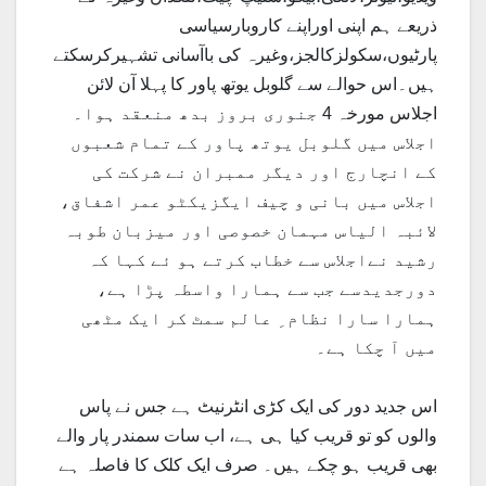
ذریعے ہم اپنی اوراپنے کاروبارسیاسی
پارٹیوں،سکولزکالجز،وغیرہ کی باآسانی تشہیرکرسکتے
ہیں۔اس حوالے سے گلوبل یوتھ پاور کا پہلا آن لائن
اجلاس مورخہ 4 جنوری بروز بدھ منعقد ہوا۔
اجلاس میں گلوبل یوتھ پاور کے تمام شعبوں
کے انچارج اور دیگر ممبران نے شرکت کی
اجلاس میں بانی و چیف ایگزیکٹو عمر اشفاق،
لائبہ الیاس مہمان خصوصی اور میزبان طوبہ
رشید نےاجلاس سے خطاب کرتے ہو ئے کہا کہ
دورجدیدسے جب سے ہمارا واسطہ پڑا ہے،
ہمارا سارا نظام ِ عالم سمٹ کر ایک مٹھی
میں آ چکا ہے۔
اس جدید دور کی ایک کڑی انٹرنیٹ ہے جس نے پاس
والوں کو تو قریب کیا ہی ہے، اب سات سمندر پار والے
بھی قریب ہو چکے ہیں۔ صرف ایک کلک کا فاصلہ ہے