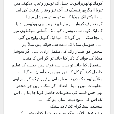
کوملتاتھاپھرپرائیویٹ چینل آئے تونیوز وغیرہ دیکھنے میں
تیزیا اآمگرپھرفیسبک نے اآکے تیز رفتار انٹرنیٹ کی آمد
سے الیکٹرانک میڈیا کے ساتھ ساتھ سوشل میڈیا
کومتعارف کروایا۔ ہم اپنا پیغام وہ بھی ویڈیومیں دنیا
کے ایک کونے سے دوسرے کونے تک بآسانی سیکنڈوں میں
پہنچا سکتے ہیں گویا کہ دنیا ایک گلوبل ولیج بن گئی
ہے۔ سوشل میڈیا کے بہت سے فوائد ہیں مثلاً ہر
شخص کو اظہار رائے کی مکمل آزادی ہے۔ اگر سوشل
میڈیا کے فوائد کا ذکر کیا جائے تو اگر اس کا مثبت
استعمال کیا جائے تو بہت سے فوائد ہیں جیسے کہ تعلیم
حاصل کرنا آج کل کے دور میں بہت آسان ہو گیا ہے
مثلاً یوٹیوب کے ذریعے معلوماتی ویڈیوز دیکھ کر ہم اپنی
معلومات میں بے پناہ اضافہ کر سکتے ہیں جو شخص
بھی جس قسم کی معلومات حاصل کرنا چاہتا ہے اس
تک اس کی پہنچ بہت آسان ہو گئی ہے
فیسبک،انسٹاگرام،ٹک ٹاک،سنیک
ویڈیو،ٹیوٹر،لائکی،بیگو،سنیپ چیٹ،لنکڈان وغیرہ کے