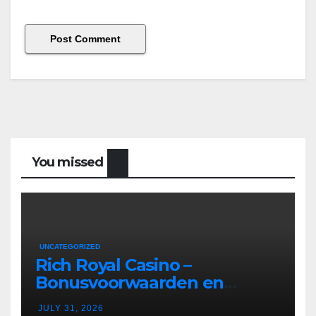
You missed
UNCATEGORIZED
Rich Royal Casino –
Bonusvoorwaarden en
Bonusregels in Nederland
JULY 31, 2026