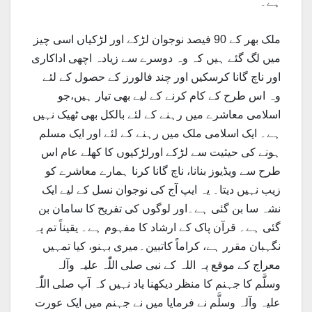
ہے۔
ملک بھر کے 90 فیصد نوجوان لڑکے اور لڑکیاں اسی چیز
میں لگ گئے ہیں کہ وہ دوسرے سے زیادہ اچھی اداکاری
اور ناچ گانا کرسکیں اور چند فالورز کے حصول کے لئے
وہ اس طرح کے کام کرنے کے لیے بھی تیار ہیں،جو
اسلامی معاشرے میں رہنے کے لئے بالکل بھی ٹھیک نہیں
ہے۔ ایک اسلامی ملک میں رہنے کے لئے اور ایک مسلم
ہونے کی حیثیت سے لڑکے اورلڑکیوں کا کھلے عام اس
طرح سے ویڈیوز بنانا، ناچ گانا کرنا ہمارے معاشرے کو
زیب نہیں دیتا۔ یہ ایپ آج کی نوجوان نسل کے لیے ایک
نشہ سا بن گئی ہے۔اور لوگوں کی تفریح کا سامان بن
گئی ہے۔ قرآن پاک کے ارشاد کا مفہوم ہے۔ یقیناً تم پہ
نگہبان مقرر ہے، کراماً کاتبین۔میری بہنو، کیا تمہیں
معراج کے موقع پہ اللہ کے نبی صلی اللّٰہ علیہ وآلہ
وسلَّم کا جہنم کا منظر دیکھنا یاد نہیں کہ آپ صلی اللّٰہ
علیہ وآلہ وسلَّم نے فرمایا میں نے جہنم میں ایک عورت