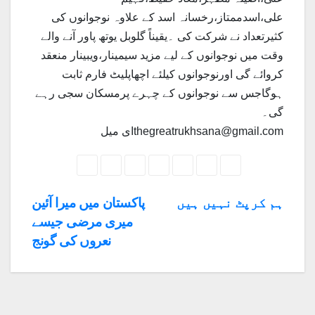
علی،اسدممتاز،رخسانہ اسد کے علاوہ نوجوانوں کی
کثیرتعداد نے شرکت کی ۔یقیناً گلوبل یوتھ پاور آنے والے
وقت میں نوجوانوں کے لیے مزید سیمینار،ویبینار منعقد
کروائے گی اورنوجوانوں کیلئے اچھاپلیٹ فارم ثابت
ہوگاجس سے نوجوانوں کے چہرے پرمسکان سجی رہے
گی۔
ای میلthegreatrukhsana@gmail.com
Post
ہم کرپٹ نہیں ہیں
پاکستان میں میرا آئین
میری مرضی جیسے
navigation
نعروں کی گونج