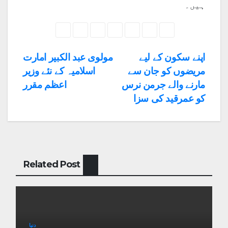
ہیں۔
Post
اپنے سکون کے لیے
مولوی عبد الکبیر امارت
مریضوں کو جان سے
اسلامیہ کے نئے وزیر
navigation
مارنے والے جرمن نرس
اعظم مقرر
کو عمرقید کی سزا
Related Post
دنیا