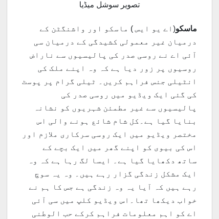
تصویر سوشل میڈیا
ماسکو
(اے یو ایس ) ماسکو اور واشنگٹن کے
درمیان غیر معمولی کشیدگی کے درمیان سی
آئی اے نے روسی صدر کی پالیسیوں سے ناراض
روسیوں پر زور دیا ہے کہ وہ اپنے ملک کی
انٹیلی جنس فراہم کریں۔ ٹیلی گرام پر پوسٹ
کی گئی ایک ویڈیو میں روسی صدر کی
پالیسیوں سے غیر مطمئن شہریوں کو نشانہ
بنایا گیا ہے۔کل شام شائع ہونے والی اس
مختصر ویڈیو میں ایک روسی سرکاری ملازم اور
اس کی بیوی کو اپنے گھر میں ایک بچے کے
ساتھ دکھایا گیا ہے۔ ایسا لگ رہا ہے کہ وہ
ایک مشکل زندگی گزار رہے ہیں۔ وہ یہ سوچ
رہے ہیں کہ آیا یہ وہ زندگی ہے جس کا ہم نے
خواب دیکھا تھا۔اس ویڈیو کلپ میں سی آئی
اے کو اہم معلومات فراہم کرکے حب الوطنی