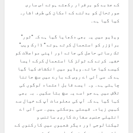
کے جذبے کو برقرار رکھتے ہوئے اس ساری
صورتحال کو بدلنے کے امکان کی طرف اشارہ
کیا گیا ہے۔
ویڈیو میں یہ بھی دکھایا گیا ہے کہ “ٹور”
براؤزر کو استعمال کرتے ہوئے “ ڈارک ویب”
تک رسائی حاصل کی جائے اور اپنی مواصلات کو
خفیہ کرنے کے ٹولز کا استعمال کرکے ایسا
کیسے کیا جائے۔ویڈیو میں انکشاف کیا گیا
ہے کہ سی آئی اے روس کے بارے میں سچ جاننا
چاہتی ہے۔ وہ ایسے قابل اعتماد لوگوں کی
تلاش میں ہے جو اسے یہ سچ بتا سکیں۔ بہ بھی
کہا گیا ہے کہ آپ کی معلومات آپ کے خیال سے
کہیں زیادہ قیمتی ہوسکتی ہیں۔ سی آئی اے
انٹیلی جنس، سفارت کاری، سائنس و
ٹیکنالوجی اور دیگر شعبوں میں کارکنوں کے
ساتھ بات چیت کرنے کی امید رکھتی ہے۔