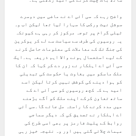
واضح رہے کہ سی آئی اے نے ماضی میں دوسرے
سوشل نیٹ ورکس کا سہارا لیا تھا لیکن اب وہ
ٹیلی گرام پر توجہ مرکوز کر رہی ہے کیونکہ
یہ روسیوں کی طرف سے سیاست سے لے کر یوکرین
کی جنگ تک کے معاملات کی معلومات حاصل کرنے
کے لیے استعمال ہونے والا اہم ذریعہ ہے۔ایک
سی آئی اے اہلکار نے زور دے کر کہا کہ ان کا
ملک ماسکو میں بغاوت یا حکومت کی تبدیلی
کو ہوا دینے کی کوشش نہیں کرتا لیکن اسے
امید ہے کہ کچھ روسیوں کو سی آئی اے کے
ساتھ تعاون کرکے اپنے ملک کو آگے بڑھنے
میں مدد کرنے کا راستہ مل جائے گا۔سی آئی
اے اہلکار نے تصدیق کی کہ دیگر سماجی
روابط کے پلیٹ فارمز پر بھی اسی طرح کی
مہمات چلائی گئی ہیں اور وہ نتیجہ خیز رہی