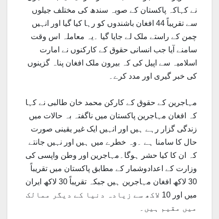
نے کہاکہ پاکستان کے صوبہ سندھ کی مختلف جیلوں
سے تقریباً 44 افغان باشندوں کو رہا کیا گیا اور انہیں
چمن کے راستے ملک لے جایا گیا ۔یہ معاملہ اس وقت
سامنے آیا جب انسانی حقوق کے کارکنوں نے امارت
اسلامیہ سے اپیل کی کہ بیرون ملک افغان پناہ گزینوں
کی خبر گیری اور مدد کرے۔
مہاجرین کے حقوق کے کارکن محمد خان طالبی نے کہا
کہ افغان مہاجرین پاکستان میں ناگفتہ بہ حالات میں
زندگی گزار رہے ہیں اور انہیں ایک غیر یقینی صورت
حال کا سامنا ہے ۔وہ خطرے میں ہیں اور نہیں جانتے
کہ ان کا کیا حشر ہوگا۔مہاجرین اور وطن واپسی کی
وزارت کے اعدادوشمار کے مطابق پاکستان میں تقریباً
30 لاکھ افغان مہاجرین ہیں جبکہ تقریباً 30 لاکھ ایران
میں اور 10 لاکھ سے زیادہ دنیا کے دیگر ممالک
میں مقیم ہیں۔