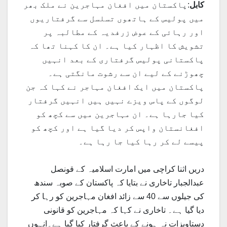
کابل
:پاکستان میں افغان مہاجرین نے ملک بھر
میں پولیس کے ہاتھوں تسلسل سے گرفتاریوں
اور رہائی کے عوض زرفدیہ کے مطالبہ پر
تشویش کا اظہار کیا ہے۔ ان کا کہنا تھا کہ
پاکستانی پولیس گرفتاری کے بعد انہیں
چھوڑنے کے لیے ان سے رشوت مانگتی ہے۔
پاکستان میں ایک افغان مہاجر نے کہا کہ جن
لوگوں کے پاس ویزے نہیں ہیں انہیں گرفتار
کیا جارہا ہے۔ ان مہاجرین میں سے کچھ کو
افغانستان واپس کر دیا گیا ہے اور کچھ کو
پیسے لے کر رہا کیا جا رہا ہے۔
دریں اثنا کراچی میں امارت اسلامیہ کے قونصل
عبدالجبار تاخاری نے بتایا کہ پاکستان کے صوبہ سندھ
کی جیلوں سے 40 سے زائد افغان مہاجرین کو رہا کر
دیا گیا ہے۔ تاخاری نے کہا کہ مہاجرین کو قانونی
دستاویزات نہ ہونے کے باعث گرفتار کیا گیا ہے۔انہوں