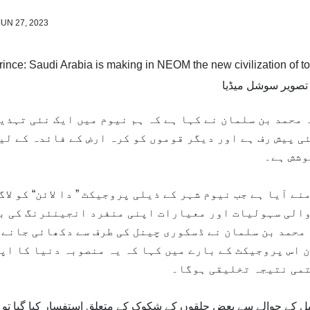
JUN 27, 2023
تصویر سوشل میڈیا
 محمد بن سلمان نے کہا ہے کہ ہم نیوم میں ایک نئی تہذی
ی پیش رف ہے اور دیگر قوموں کو کرہ ارض کے فائدہ کے لی
وشش ہے۔
ے آیا ہے جب نیوم شہر کے ذیلی پروجیکٹ ” دا لائن“ کو لاگ
والی سہولیات اور معیارات اپنی منفرد انجینئرنگ کی ب
حمد بن سلمان نے ڈسکوری چینل کی طرف سے دکھائی جانے
 اس پروجیکٹ کے بارے میں کہا کہ یہ منصوبہ دنیا کا اپ
تمی نتیجہ تخلیقی ہوگا۔
کے حوالے سے بعض حلقوں کے شکوک کے متعلق استفسار کیا گیا تو 