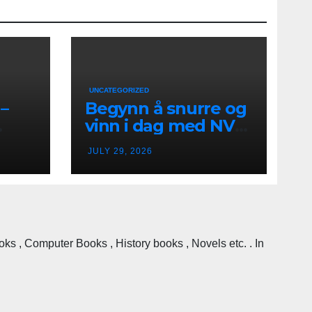
UNCATEGORIZED
–
Begynn å snurre og
vinn i dag med NV
k
Casino i Norge
JULY 29, 2026
 , Computer Books , History books , Novels etc. . In