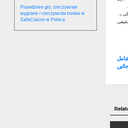
ہ
Prawdziwe gry, rzeczywiste
wygrane i rzeczywista troska w
گا۔ رہائشیوں کی یہ
SafeCasino w Polsce
حقیقی
Po
شامل
ائیں
na
Relat