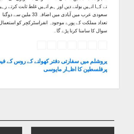
نے کہا انہیں بولنے دیں اور ہم انہیں غلط ثابت کرتے ر
تعداد مملکت کے پورے موجودہ انفراسٹرکچر کو استعمال 
سوال کا سامنا کرنا پڑے گا۔
یروشلم میں سفارتی دفتر کھولنے کے روس کے فی
پرفلسطین کا اظہار مایوسی