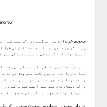
سعودی عرب
(اے یو ایس )سعودی ولی عہد شہزادہ
پیدا کر رہے ہیں۔ یہ تہذیب مستقبل کی طرف نئ
اسی طرح کے کام کرنے کی ترغیب دینے کی بھی ک
شہزادہ محمد بن سلمان کا یہ بیان اس وقت سامن
کیا جارہا ہے۔ اس پروجکیٹ میں پیش کی جانے 
پر تعمیراتی معجزہ شمار ہورہے ہیں۔شہزادہ م
والی دستاویزی فلم میں اپنی تقریر کے دوران
نوعیت کا پہلا منصوبہ ہے اور اس منصوبے کا ح
شہزادہ محمد بن سلمان سے سعودی منصوبوں کی تکمیل 