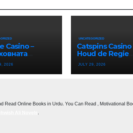
GORIZED
UNCATEGORIZED
e Casino –
Catspins Casino 
ховната
Houd de Regie
тинация за
Terwijl je van El
9, 2026
JULY 29, 2026
ино Ентусиасти
Moment Geniet
епублика
гария
d Read Online Books in Urdu. You Can Read , Motivational Books
hwish Ali Novels
.