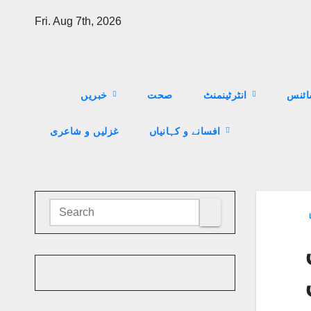
Skip
Fri. Aug 7th, 2026
to
content
ئنس
انٹرٹینمنٹ
صحت
خبریں
افسانے و کہانیاں
غزلیں و شاعری
ا