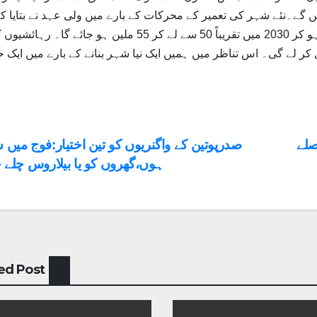
ہیں گے۔نئے شہر کی تعمیر کے محرکات کے بارے میں ولی عہد نے بتایا ک
سعودی عرب میں آبادی میں اضافہ 33 ملین سے دوگنا ہو کر 2030 میں تقریباً 50 سے لے کر 55 ملین ہو جائے 
کر لے گی۔ اس تناظر میں ہمیں ایک نیا شہر بنانے کے بارے میں ایک 
st
صلے
صدرپوتین کے واگنریوں کو تین اختیار:فوج میں 
ہوں،گھروں کو یا بیلاروس چلے ج
vigation
ed Post