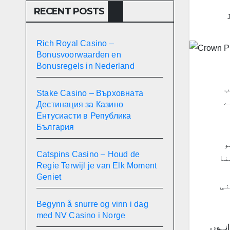
RECENT POSTS
Rich Royal Casino –
Bonusvoorwaarden en
Bonusregels in Nederland
ب
Stake Casino – Върховната
ے
Дестинация за Казино
Ентусиасти в Република
България
و
Catspins Casino – Houd de
نا
Regie Terwijl je van Elk Moment
Geniet
نی
Begynn å snurre og vinn i dag
med NV Casino i Norge
انہوں