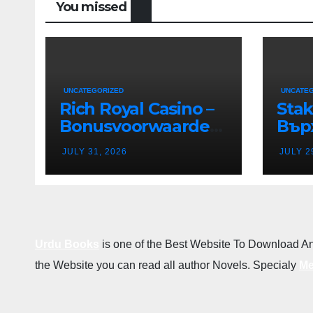
You missed
UNCATEGORIZED
UNCATE
Rich Royal Casino –
Stak
Bonusvoorwaarden
Вър
en Bonusregels in
Дес
JULY 31, 2026
JULY 2
Nederland
Каз
в Р
Бъл
Urdu Books
is one of the Best Website To Download An
the Website you can read all author Novels. Specialy
Me