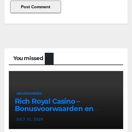
You missed
UNCATEGORIZED
Rich Royal Casino –
Bonusvoorwaarden en
Bonusregels in Nederland
JULY 31, 2026