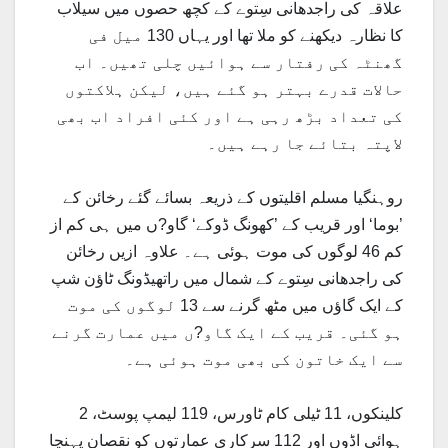
علاقہ کی راجدھانی سِتوے کے کچھ حصوں میں سیلاب
کا نظارہ دیکھنے کو ملا تھا اور یہاں 130 میل فی
گھنٹہ کی رفتار سے ہوائیں چلی تھیں۔ اب
حالات قدرے بہتر ہو گئے ہیں، لیکن ہلاکتوں
کی تعداد بڑھ رہی ہے اور کئی افراد اب بھی
لاپتہ بتائے جا رہے ہیں۔
روہنگیا مسلم اقلیتوں کے ذریعہ بسائے گئے رخائن کے
’بوما‘ اور قریب کے ’کھونگ ڈوکے‘ گاو?ں میں ہی کم از
کم 46 لوگوں کی موت ہوئی ہے۔ علاوہ ازیں رخائن
کی راجدھانی سِتوے کے شمال میں راتھیڈونگ ٹاﺅن شپ
کے ایک گاﺅں میں مٹھ گرنے سے 13 لوگوں کی موت
ہو گئی۔ قریب کے ایک گاو?ں میں عمارت گرنے
سے ایک خاتون کی بھی موت ہوئی ہے۔
کلینکوں، 11 ٹیلی کام ٹاورس، 119 لیمپ پوسٹ، 2
ہوائی اڈوں اور 112 سرکاری عمارتوں کو نقصان پہنچا