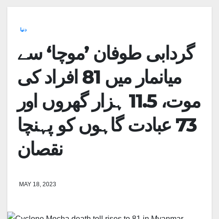
دنیا
گردابی طوفان ’موچا‘ سے
میانمار میں 81 افراد کی
موت، 11.5 ہزار گھروں اور
73 عبادت گاہوں کو پہنچا
نقصان
MAY 18, 2023