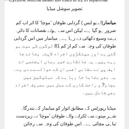
تصویر سوشل میڈیا
میانمار
(اے یو ایس ) گردابی طوفان ’موچا‘ کا اثر اب کم
ضرور ہو گیا ہے، لیکن اس سے ہوئے نقصانات کا دائرہ
بہت وسیع دکھائی دے رہا ہے۔ میانمار میں اس گردابی
طوفان کی وجہ سے کم از کم 81 لوگوں کی موت ہو
گئی ہے اور سینکڑوں افراد لاپتہ بتائے جا
رہے ہیں۔ یہ جانکاری خبر رساں ایجنسی اے
ایف پی نے مقامی افسران کے حوالے سے دی ہے۔
یہ بھی بتایا جا رہا ہے کہ مہلوکین میں
بچاو? و راحت کاری کے عمل میں مصروف افراد
بھی شامل ہیں۔
میڈیا رپورٹس کے مطابق اتوار کو میانمار کے بندرگاہ
شہر سِتوے سے ٹکرانے والے طوفان ’موچا‘ نے زبردست
تباہی مچائی ہے۔ اس طوفان کی وجہ سے رخائن