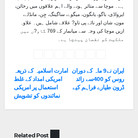
ہے۔ موچا سے متاثر ہونے والے اہم علاقوں میں رخائن،
ایرواڈی، باگو، یانگون، میگوے، ساگینگ، چِن، مانڈلے،
مون، شان اور نائے پی تاو? علاقے شامل ہیں۔ علاوہ
ازیں موچا کی وجہ سے میانمار کے 769 گاو?ں میں
ملکیت کو نقصان پہنچا ہے۔
Post
ایران نے9 ماہ کے دوران
امارت اسلامیہ کے ذریعہ
روس کو 400سے زائد
امریکی امداد کے غلط
navigation
ڈرون طیارے فراہم کیے
استعمال پر امریکی
نمائندوں کو تشویش
Related Post