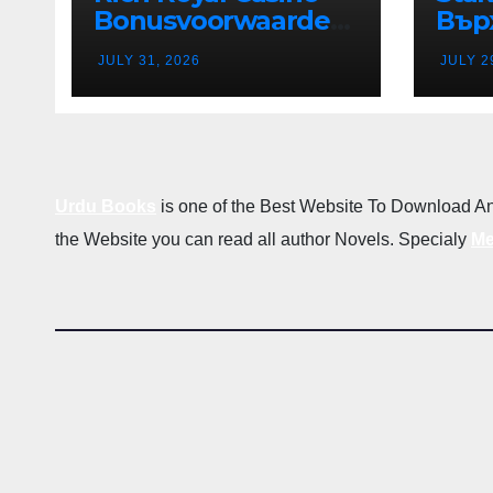
Bonusvoorwaarden
Вър
en Bonusregels in
Дес
JULY 31, 2026
JULY 2
Nederland
Каз
в Р
Бъл
Urdu Books
is one of the Best Website To Download An
the Website you can read all author Novels. Specialy
Me