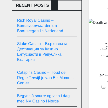
RECENT POSTS
Rich Royal Casino –
Bonusvoorwaarden en
Bonusregels in Nederland
ر
Stake Casino – Върховната
عدد زخمی ہو گئے۔
Дестинация за Казино
Ентусиасти в Република
 نے
България
Catspins Casino – Houd de
ے جو
Regie Terwijl je van Elk Moment
Geniet
 سا
Begynn å snurre og vinn i dag
med NV Casino i Norge