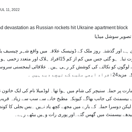
JUL 11, 2022
تصویر سوشل میڈیا
ی ہے اور گذشتہ روز ملک کے ڈونیسک علاقہ میں واقع شہر چیسیف یا
میں روس کے ایک میزائل حملے میں ایک پانچ منزلہ عمارت تباہ ہو گئی جس میں کم از کم 15افراد ہلاک اور مت
بے لوگوں کو نکالنے کی کوشش کر رہی ہیں۔ علاقائی ایمجسنی سروس
ارت پر حملہ سنیچر کی شام میں ہوا تھا۔ لوڈمیلا نام کی ایک خاتون ن
یے بیسمنٹ کی جانب بھاگے کیونکہ مطبخ خانے سے سب سے زیادہ قریب
لیکن دوسرا حملہ کے بارے میں مجھے کچھ یاد نہیں ۔بس بجلی کا کوندا
سیدھے بیسمنٹ میں گھس گئے۔اور پوری رات وہیں بیٹھے رہے۔