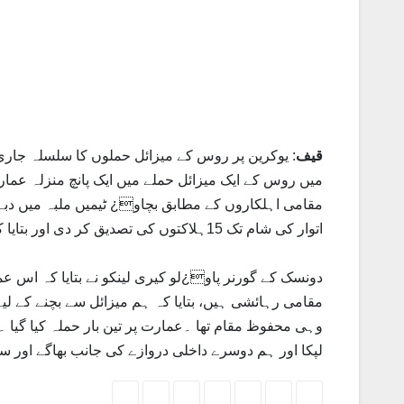
قیف
: یوکرین پر روس کے میزائل حملوں کا سلسلہ جار
مقامی اہلکاروں کے مطابق بچاو¿ ٹیمیں ملبہ میں د
اتوار کی شام تک 15ہلاکتوں کی تصدیق کر دی اور بتایا کہ مزید24افراد ابھی ملبے کے نیچے دبے ہیں ۔
دونسک کے گورنر پاو¿لو کیری لینکو نے بتایا کہ اس عم
مقامی رہائشی ہیں، بتایا کہ ہم میزائل سے بچنے کے ل
وہی محفوظ مقام تھا ۔عمارت پر تین بار حملہ کیا گیا ۔
لپکا اور ہم دوسرے داخلی دروازے کی جانب بھاگے اور 