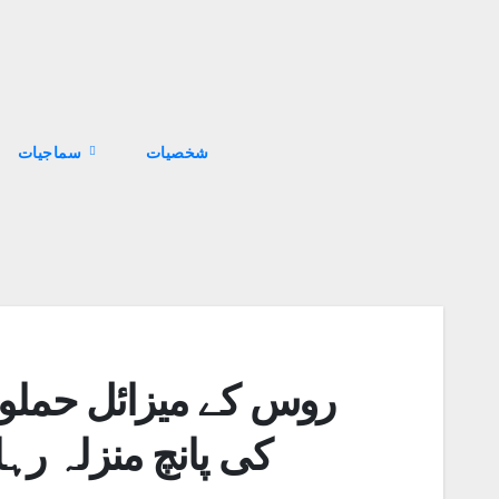
سماجیات
روس کے میزائل حملوں
کی پانچ منزلہ رہا