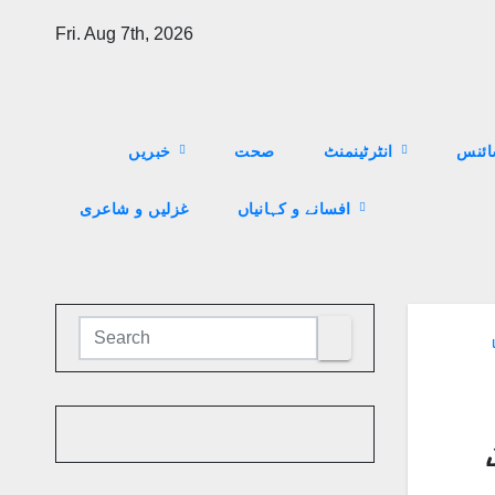
Skip
Fri. Aug 7th, 2026
to
content
ئنس
انٹرٹینمنٹ
صحت
خبریں
افسانے و کہانیاں
غزلیں و شاعری
ا