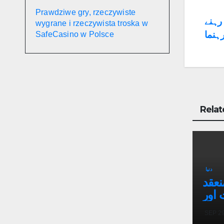
Prawdziwe gry, rzeczywiste
Po
رہنے
wygrane i rzeczywista troska w
رہنما
SafeCasino w Polsce
na
Relat
دنیا
نعقد
 اور
ہیں:
SEP 29
قانی