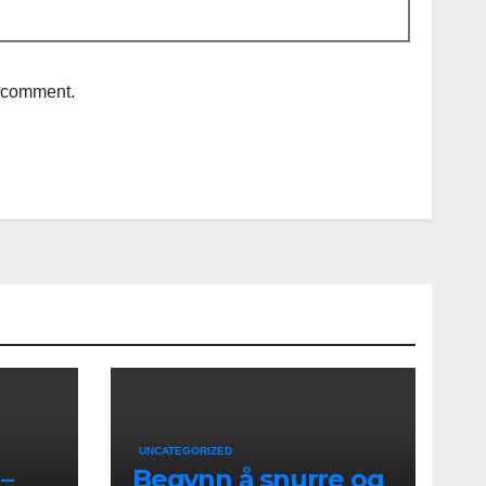
I comment.
UNCATEGORIZED
–
Begynn å snurre og