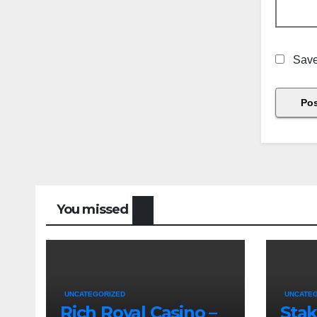
Save
You missed
UNCATEGORIZED
UNCATE
Rich Royal Casino –
Stak