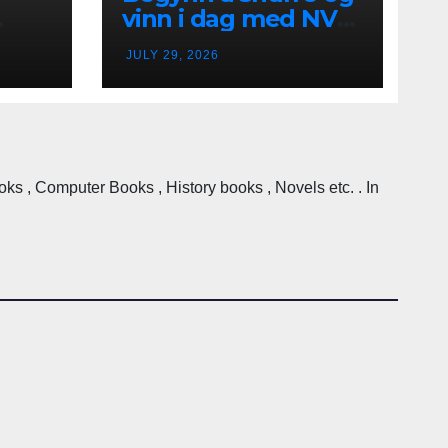
vinn i dag med NV
k
Casino i Norge
JULY 29, 2026
 , Computer Books , History books , Novels etc. . In