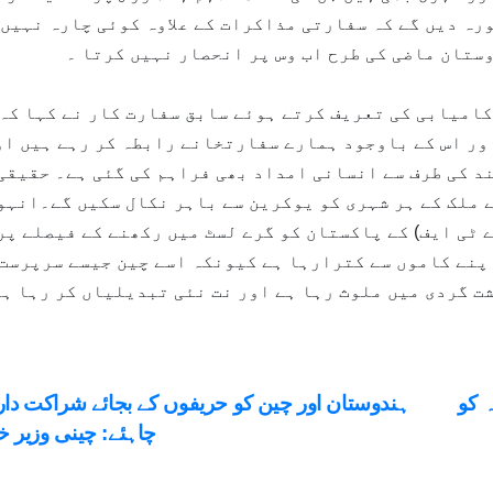
رہ دیں گے کہ سفارتی مذاکرات کے علاوہ کوئی چارہ نہیں 
ستان ماضی کی طرح اب وس پر انحصار نہیں کرتا ۔
امیابی کی تعریف کرتے ہوئے سابق سفارت کار نے کہا کہ
ور اس کے باوجود ہمارے سفارتخانے رابطہ کر رہے ہیں او
د کی طرف سے انسانی امداد بھی فراہم کی گئی ہے۔ حقیقی
 ملک کے ہر شہری کو یوکرین سے باہر نکال سکیں گے۔انہو
 ٹی ایف) کے پاکستان کو گرے لسٹ میں رکھنے کے فیصلے پر
پنے کاموں سے کترارہا ہے کیونکہ اسے چین جیسے سرپرست
ت گردی میں ملوث رہا ہے اور نت نئی تبدیلیاں کر رہا ہ
st
ہ کو
ہندوستان اور چین کو حریفوں کے بجائے شراکت دار 
چاہئے: چینی وزیر خ
vigation