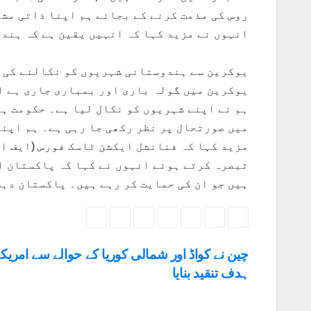
روس کی مذمت کرنے کے بجائے ہم اپنا ذاتی مشو
انہوں نے مزید کہا کہ انہیں یقین ہے کہ ہندو
یوکرین سے ہندوستانی شہریوں کو نکالنے کی ک
یوکرین میں گولہ باری اور بمباری جاری ہے ا
ہم نے اپنے شہریوں کو نکال لیا ہے۔ حکومت ہن
میں صورتحال پر نظر رکھی جا رہی ہے۔ ہم اپنے
مزید کہا کہ فنانشل ایکشن ٹاسک فورس (ایف اے
تبصرہ کرتے ہوئے انہوں نے کہا کہ پاکستان ا
ہیں جو ان کی حمایت کر رہے ہیں۔ پاکستان دہش
چین نے کواڈ اور شمالی کوریا کے حوالے سے امریک
ہدف تنقید بنایا