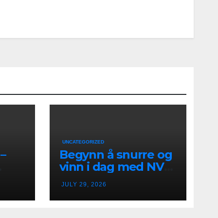
UNCATEGORIZED
–
Begynn å snurre og
vinn i dag med NV
k
Casino i Norge
JULY 29, 2026