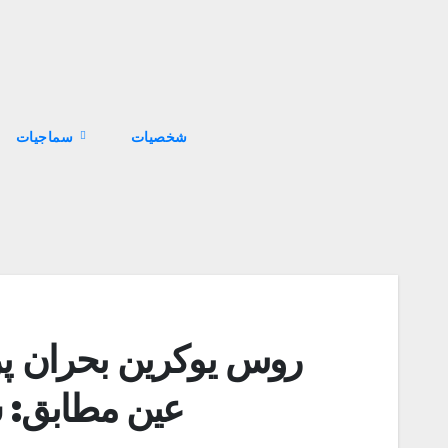
سماجیات
روس یوکرین بحران پر
عین مطابق: س