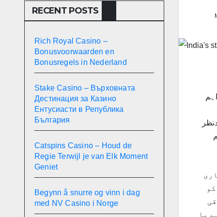
RECENT POSTS
Rich Royal Casino –
Bonusvoorwaarden en
Bonusregels in Nederland
Stake Casino – Върховната
اہم
Дестинация за Казино
Ентусиасти в Република
България
دنظر
م
Catspins Casino – Houd de
Regie Terwijl je van Elk Moment
Geniet
اری
کو
Begynn å snurre og vinn i dag
قی
med NV Casino i Norge
ے یا