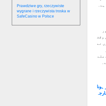
ہے۔
Prawdziwe gry, rzeczywiste
wygrane i rzeczywista troska w
SafeCasino w Polsce
ر
 وقت
ں نے
 ملے
ے۔
Po
ہونا
ارجہ
na