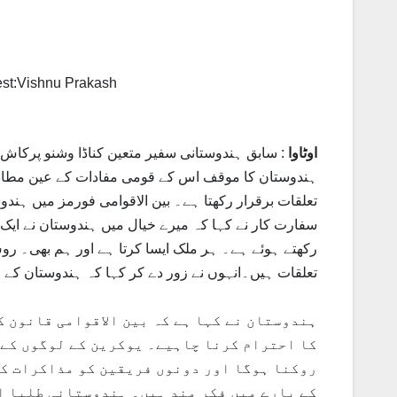
اوٹاوا
: سابق ہندوستانی سفیر متعین کناڈا وشنو پرکاش 
ہندوستان کا موقف اس کے قومی مفادات کے عین مطابق 
تعلقات برقرار رکھتا ہے۔ بین الاقوامی فورمز میں ہندو
سفارت کار نے کہا کہ میرے خیال میں ہندوستان نے ایک 
رکھتے ہوئے ہے۔ ہر ملک ایسا کرتا ہے اور ہم بھی۔ ر
تعلقات ہیں۔انہوں نے زور دے کر کہا کہ ہندوستان کے
ہندوستان نے کہا ہے کہ بین الاقوامی قانون 
کا احترام کرنا چاہیے۔ یوکرین کے لوگوں کے 
روکنا ہوگا اور دونوں فریقین کو مذاکرات کی
کے بارے میں فکر مند ہیں۔ ہندوستانی طلبا او