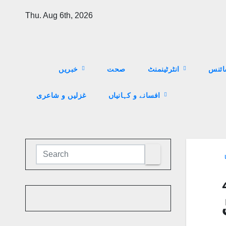
Skip
Thu. Aug 6th, 2026
to
content
ئنس
انٹرٹینمنٹ
صحت
خبریں
افسانے و کہانیاں
غزلیں و شاعری
ا