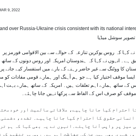
MAR 9, 2022
تصویر سوشل میڈیا
نے کہا کہ روس یوکرین تنازعہ کے حوالے سے بین الاقوامی فورمز پر
ہے۔ انہوں نے کہا کہ ہندوستان امریکہ اور روس دونوں کے ساتھ 
ستان کا ووٹنگ سے غیر حاضر رہنے کے بارے میں استفسار کیے جانے پر
ایسا موقف اختیار کیا ہے جو ہم آہنگ اور ہمارے قومی مفادات کو م
وس کے ساتھ ہمارے اہم تعلقات ہیں۔ امریکہ کے ساتھ ہمارے بہت اہ
 موقف کو صرف اس کے الفاظ سے پرکھا نہیں جانا چاہئے۔
کا احترام کیا جانا چاہیے، علاقائی سالمیت اور خودمخت
انسانی حقوق کا احترام کیا جانا چاہیے۔ تشدد، دشمنی 
 میز پر واپس آنا چاہئے۔انہوں نے یہ بھی کہا کہ ہم تر
ر شہری بھی ہیں جن کی حفاظت اہم ہے۔ روس پر تنقید کرن