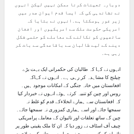
دوبارہ تعینات کرنا ممکن نہیں لیکن انہوں
نے نشاندہی کی کہ ایسا قدم ایوان صدر میں
زیر غور ہوسکتا ہے۔انہوں نے بتایا کہ
امریکی حکومت ملک سے امریکیوں اور افغان
ساتھیوں کو نکالنے کے معاملے کو حتمی شکل
دینے کے لیے طالبان سے باقاعدگی سے بات کر
رہی ہے۔
انہوں نے کہا کہ طالبان کی حکمرانی ایک بہت بڑے
چیلنج کا مشاہدہ کر رہی ہے۔ انہوں نے کہاکہ
افغانستان میں خانہ جنگی کے امکانات موجود ہیں۔
روس اور چین کو تنبیہ کرتے ہوئے انہوں نے خبردار کیا
کہ افغانستان سے ہمارے انخلاءکے قدم کو غلط نہ
سمجھا جائے اور اسے ہماری کمزوری نہ سمجھا جائے۔
چین کے ساتھ تعلقات اور تائیوان کے معاملے پرامریکی
چیف آف اسٹاف نے زور دیا کہ ان کا ملک یقینی طور پر
تائیوان کو کسی بھی چینی حملے سے بچانے کی صلاحیت