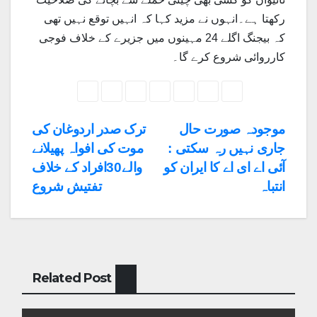
رکھتا ہے۔انہوں نے مزید کہا کہ انہیں توقع نہیں تھی
کہ بیجنگ اگلے 24 مہینوں میں جزیرے کے خلاف فوجی
کارروائی شروع کرے گا۔
Post
موجودہ صورت حال
ترک صدر اردوغان کی
جاری نہیں رہ سکتی :
موت کی افواہ پھیلانے
navigation
آئی اے ای اے کا ایران کو
والے30افراد کے خلاف
انتباہ
تفتیش شروع
Related Post