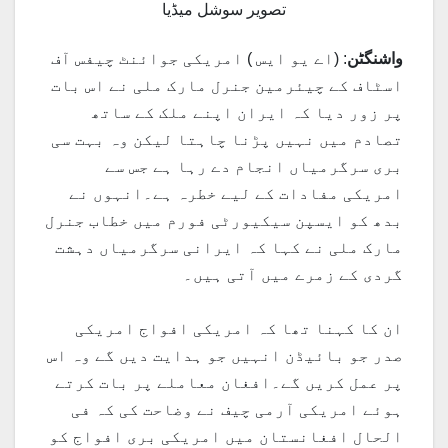
تصویر سوشل میڈیا
واشنگٹن
: (اے یو ایس ) امریکی جوائنٹ چیفس آف
اسٹاف کے چیئرمین جنرل مارک ملی نے اس بات
پر زور دیا کہ ایران اپنے ملک کے ساتھ
تصادم میں نہیں پڑنا چاہتا لیکن وہ بہت سی
بری سرگرمیاں انجام دے رہا ہے جس سے
امریکی مفادات کے لیے خطرہ ہے۔انہوں نے
بدھ کو ایسپن سیکیورٹی فورم میں خطاب جنرل
مارک ملی نے کہا کہ ایرانی سرگرمیاں دہشت
گردی کے زمرے میں آتی ہیں۔
ان کا کہنا تھا کہ امریکی افواج امریکی
صدر جو بائیڈن انہیں جو ہدایت دیں گے وہ اس
پر عمل کریں گے۔افغان معاملے پر بات کرتے
ہوئے امریکی آرمی چیف نے وضاحت کی کہ فی
الحال افغانستان میں امریکی بری افواج کو