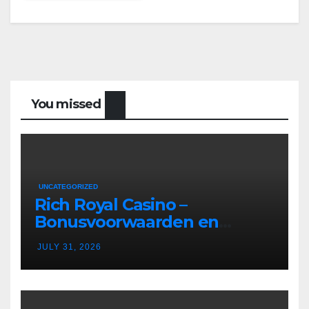
You missed
UNCATEGORIZED
Rich Royal Casino –
Bonusvoorwaarden en
Bonusregels in Nederland
JULY 31, 2026