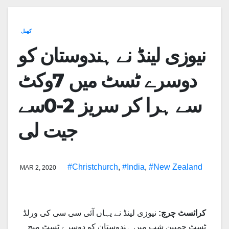
کھیل
نیوزی لینڈ نے ہندوستان کو
دوسرے ٹسٹ میں 7وکٹ
سے ہرا کر سریز 2-0سے
جیت لی
#Christchurch
,
#India
,
#New Zealand
MAR 2, 2020
کرائسٹ چرچ:
نیوزی لینڈ نے یہاں آئی سی سی کی ورلڈ
ٹسٹ چمپین شپ میں ہندوستان کو دوسرے ٹسٹ میچ