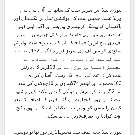
نیوزی لینڈ اس سریز جیت کے ساتھ ہی آئی سی سی
ورلڈ ٹسٹ چمپین شپ کی پوائنٹس ٹیبل پر انگلستان اور
پاکستان کو پھلانگ کرتیسری پوزیشن پر آگیا۔اپنی ڈیبو
ٹسٹ سریز میں ہی فاسٹ بولر کائل جیمیسن نے مین
آف دی میچ ایوارڈ جیتا جبکہ ان کے سینئر فاسٹ بولر ٹم
ساؤدی کو مین آف دی سریز قرار دیا گیا۔ 132ہدف کے
تعاقب میں ٹوم لیتھم اور ٹوم بلنڈیل پر
مشتمل افتتاحی جوڑی نے ہی 103رنز کی پارٹنر
شپ کر کے ٹیم کی ہدف تک رسائی آسان کر دی۔
103مجموعے پر لیتھم 74گیندوں پر 10چوکوں کی مدد
سے52رنز بنا کر امیش یادو کی گیند پر وکٹ کیپر رشبھ
پنت کے ہاتھوں کیچ آؤٹ ہو گئے۔9رنز کے اضافہ کے بعد
کپتان ولیمسن کو بومرا نے اجنکیا رہانے کے ہاتھوں کیچ
آؤٹ کرادیا وہ صرف5رنز ہی بنا سکے۔
نیوزی لینڈ جب ہدف سے محض11رنز دور تھا تو دوسرے