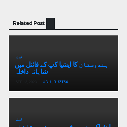
Related Post
کھیل
ہندوستان کا ایشیا کپ کے فائنل میں
شاہانہ داخلہ
SEP 13, 2023
UDU_RUZT56
کھیل
ایشیاکپ سوپر فور میں ہندوستان نے