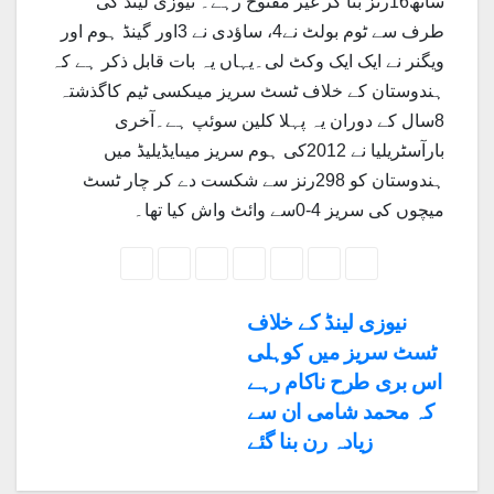
ساتھ16رنز بنا کر غیر مفتوح رہے۔ نیوزی لینڈ کی
طرف سے ٹوم بولٹ نے4، ساؤدی نے 3اور گینڈ ہوم اور
ویگنر نے ایک ایک وکٹ لی۔یہاں یہ بات قابل ذکر ہے کہ
ہندوستان کے خلاف ٹسٹ سریز میںکسی ٹیم کاگذشتہ
8سال کے دوران یہ پہلا کلین سوئپ ہے۔آخری
بارآسٹریلیا نے 2012کی ہوم سریز میںایڈیلیڈ میں
ہندوستان کو 298رنز سے شکست دے کر چار ٹسٹ
میچوں کی سریز 4-0سے وائٹ واش کیا تھا۔
Post
نیوزی لینڈ کے خلاف
ٹسٹ سریز میں کوہلی
navigation
اس بری طرح ناکام رہے
کہ محمد شامی ان سے
زیادہ رن بنا گئے