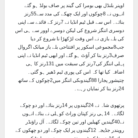
اوپنر بلنڈل بھی بومرا کی گیند پر صاف بولڈ ہو گئے
انہوں نے 8چوکوں اور ایک چھکے کی مدد سے55رنز
بنائے۔ اس سے قبل ٹیم انڈیا نے 7رنز کے فائدے سے اپنی
دوسری اننگز شروع کی لیکن دوسرے اوور سے ہی اس
کی بلے بازی نے اس وقت لڑکھڑا نا شروع کر دیا
جب8مجموعی اسکور پر افتتاحی بلے باز میانک اگروال
صرف3رنز بنا کر آؤٹ ہو گئے اور ابھی ٹیم انڈیا نے اپنی
پہلی اننگز کی7رنز کی سبقت میں 131رنز کا ہی
اضافہ کیا تھا کہ اس کی پوری ٹیم ڈھیر ہو گئی۔
چتیشور پجارا 88گیندوںکی اننگز میں2چوکوں کے ساتھ
24رنز بنا کر نمایاں رہے۔
پرتھوی شاہ نے 24گیندوں پر 14رنز بنائے اور دو چوکے
لگائے۔ 14ہی رنز کپتان وراٹ کوہلی نے بنائے انہوں
نے40گیندیں کھیلیں اور تین چوکے لگائے۔ آل راؤنڈر
رویندر جڈیجہ 12گیندوں پر ایک چوکے اور دو چھکوں کے