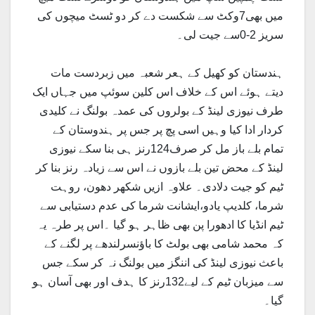
میں بھی7وکٹ سے شکست دے کر دو ٹسٹ میچوں کی
سریز 2-0سے جیت لی۔
ہندستان کو کھیل کے ہعر شعبہ میں زبردست مات
دیتے ہوئے اس کے خلاف اس کلین سوئپ میں جہاں ایک
طرف نیوزی لینڈ کے بولروں کی عمدہ بولنگ نے کلیدی
کردار ادا کیا وہیں اسی پچ پر جس پر ہندوستان کے
تمام بلے باز مل کر صرف124رنز ہی بنا سکے نیوزی
لینڈ کے محض تین بلے بازوں نے اس سے زیادہ رنز بنا کر
ٹیم کو جیت دلادی۔ علاوہ ازیں شکھر دھون، روہت
شرما، کلدیپ یادو،ایشانت شرما کی عدم دستیابی سے
ٹیم انڈیا کا ادھورا پن بھی ظاہر ہو گیا ۔اس پر طرہ یہ
کہ محمد شامی بھی بولٹ کا باؤنسرلندھے پر لگنے کے
باعث نیوزی لینڈ کی اننگز میں بولنگ نہ کر سکے جس
سے میزبان ٹیم کے لیے132رنز کا ہدف اور بھی آسان ہو
گیا۔