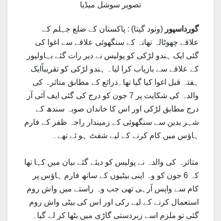
تصویر سوشل میڈیا
گورداسپور
(ونود گپتا) : پاکستان کے ضلع جہلم کے
علاقے چھوٹالہ تھانہ کے سنگھوئی علاقے سے اغوا کی
گئی ایک ہندو لڑکی کو پولیس نے دیر رات گئے بہاولپور
کے علاقے سے بازیاب کرا لیا۔ ہندو لڑکی کو تقریباًایک
ہفتہ قبل اغوا کیا گیا تھا۔ذرائع کے مطابق متاثرہ کی
والدہ کی شکایت پر 7 جون کو درج کی گئی ایف آئی آر
درج مطابق لڑکی اور اس کا خاندان صوبہ سندھ کے
شہر بدین سے سنگھوئی کے زمیندار راجہ ظفر کے فارم
ہاؤس میں کام کرنے کے لیے شفٹ ہو ئے تھے۔
متاثرہ کی والدہ نے پولیس کو دیئے گئے بیان میں کہا تھا
کہ 6 جون کو وہ اپنی بیٹیوں کے ساتھ فارم ہاؤس پر
کام سے واپس آرہی تھی جب وہ راستے میں واش روم
استعمال کرنے کے لیے رکی اور اس کی بیٹی واش روم
گئی تو ملزم اسے زبردستی گاڑی میں بٹھا کر لے گیا۔