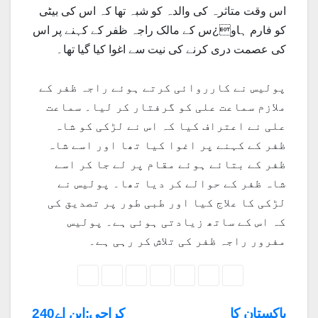
اس وقت متاثرہ کی والدہ کو شبہ تھا کہ اس کی بیٹی
کو فارم ہاو¿س کے مالک راجہ ظفر کے کہنے پر اس
کی عصمت دری کرنے کی نیت سے اغوا کیا گیا تھا۔
پولیس نے کارروائی کرتے ہوئے راجہ ظفر کے
ملازم سماعت علی کو گرفتار کر لیا۔ سماعت
علی نے اعتراف کیا کہ اس نے لڑکی کو شاہ
ظفر کے کہنے پر اغوا کیا تھا اور اسے شاہ
ظفر کے بتائے ہوئے مقام پر لے جا کر اسے
شاہ ظفر کے حوالے کر دیا تھا۔ پولیس نے
لڑکی کا علاج کیا اور طبی طور پر تصدیق کی
کہ اس کے ساتھ زیادتی ہوئی ہے۔ پولیس
مفرور راجہ ظفر کی تلاش کر رہی ہے۔
پاکستان کا
کراچی:این اے240