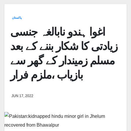
پاکستان
اغوا ہندو نابالغہ جنسی
زیادتی کا شکار بننے کے بعد
مسلم زمیندار کے گھر سے
بازیاب ،ملزم فرار
JUN 17, 2022