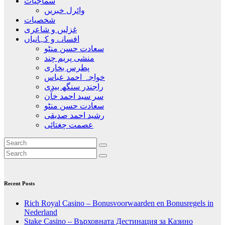
سماجیات
وائرل خبریں
غزلیں و شاعری
افسانے و کہانیاں
سعادت حسن منٹو
منشی پریم چند
پطرس بخاری
خواجہ احمد عباس
راجندر سنگھ بیدی
سر سید احمد خآن
سعادت حسن منٹو
رشید احمد صدیقی
عصمت چغتائی
Recent Posts
Rich Royal Casino – Bonusvoorwaarden en Bonusregels in
Nederland
Stake Casino – Върховната Дестинация за Казино