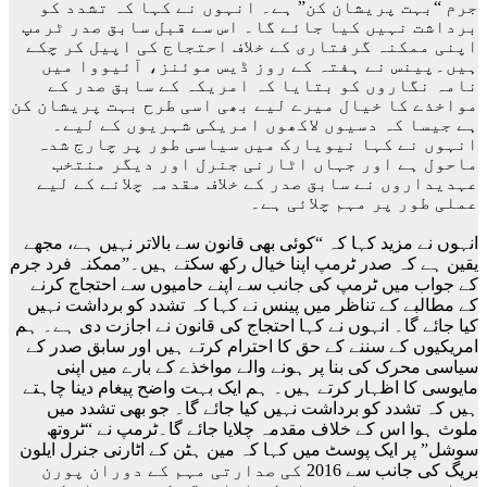
جرم “بہت پریشان کن” ہے۔ انہوں نے کہا کہ تشدد کو
برداشت نہیں کیا جائے گا۔ اس سے قبل سابق صدر ٹرمپ
اپنی ممکنہ گرفتاری کے خلاف احتجاج کی اپیل کر چکے
ہیں۔پینس نے ہفتہ کے روز ڈیس موئنز، آئیووا میں
نامہ نگاروں کو بتایا کہ امریکہ کے سابق صدر کے
مواخذے کا خیال میرے لیے بھی اسی طرح بہت پریشان کن
ہے جیسا کہ دسیوں لاکھوں امریکی شہریوں کے لیے۔
انہوں نے کہا نیویارک میں سیاسی طور پر چارج شدہ
ماحول ہے اور جہاں اٹارنی جنرل اور دیگر منتخب
عہدیداروں نے سابق صدر کے خلاف مقدمہ چلانے کے لیے
عملی طور پر مہم چلائی ہے۔
انہوں نے مزید کہا کہ “کوئی بھی قانون سے بالاتر نہیں ہے، مجھے
یقین ہے کہ صدر ٹرمپ اپنا خیال رکھ سکتے ہیں۔”ممکنہ فرد جرم
کے جواب میں ٹرمپ کی جانب سے اپنے حامیوں سے احتجاج کرنے
کے مطالبے کے تناظر میں پینس نے کہا کہ تشدد کو برداشت نہیں
کیا جائے گا۔ انہوں نے کہا احتجاج کی قانون نے اجازت دی ہے۔ ہم
امریکیوں کے سننے کے حق کا احترام کرتے ہیں اور سابق صدر کے
سیاسی محرک کی بنا پر ہونے والے مواخذے کے بارے میں اپنی
مایوسی کا اظہار کرتے ہیں۔ ہم ایک بہت واضح پیغام دینا چاہتے
ہیں کہ تشدد کو برداشت نہیں کیا جائے گا۔ جو بھی تشدد میں
ملوث ہوا اس کے خلاف مقدمہ چلایا جائے گا۔ٹرمپ نے “ٹروتھ
سوشل” پر ایک پوسٹ میں کہا کہ مین ہٹن کے اٹارنی جنرل ایلون
بریگ کی جانب سے 2016 کی صدارتی مہم کے دوران پورن