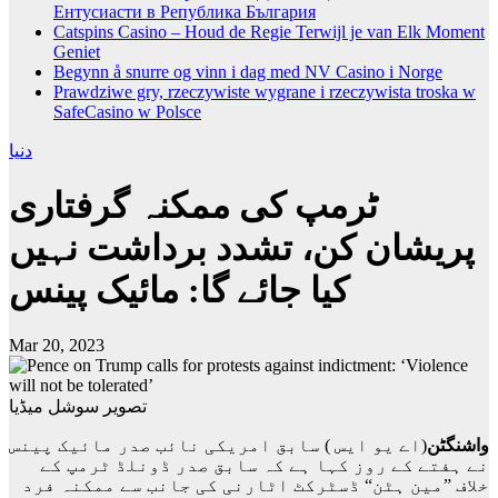
Ентусиасти в Република България
Catspins Casino – Houd de Regie Terwijl je van Elk Moment
Geniet
Begynn å snurre og vinn i dag med NV Casino i Norge
Prawdziwe gry, rzeczywiste wygrane i rzeczywista troska w
SafeCasino w Polsce
دنیا
ٹرمپ کی ممکنہ گرفتاری
پریشان کن، تشدد برداشت نہیں
کیا جائے گا: مائیک پینس
Mar 20, 2023
تصویر سوشل میڈیا
واشنگٹن
(اے یو ایس ) سابق امریکی نائب صدر مائیک پینس
نے ہفتے کے روز کہا ہے کہ سابق صدر ڈونلڈ ٹرمپ کے
خلاف ”مین ہٹن“ ڈسٹرکٹ اٹارنی کی جانب سے ممکنہ فرد