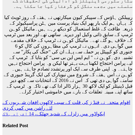
سٹار سٹورمی ڈینیئلز کو ادائیگی کی تحقیقات کے
سلسلے میں مجھے منگل کو گرفتار کیا جا سکتا ہے۔
ریپبلکن ہاؤس کے سپیکر کیون میکارتھی نے ہفتے کے روز ٹویٹ کیا
کہ یہاں ہم ایک بار پھر ایک بنیاد پرست مین ہٹن پراسیکیوٹر کے
ذریعہ طاقت کے غلط استعمال کو دیکھ رہے ہیں۔مائیکل کوہن
ٹرمپ کے سابق ذاتی وکیل اور دیرینہ ساتھی تھے اور بعد میں ٹرمپ
کے خلاف ہو گئے تھے۔ مائیکل کوہن نے ٹرمپ کے خلاف مقدمے
میں گواہی دی۔ انہوں نے ٹرمپ کی مظاہروں کی کال کو 6
جنوری کو کیپیٹل پر حملے سے پہلے ان کی “جنگ کی پکار” سے
تشبیہ دی۔کوہن نے ” ایم ایس این بی سی“ کو بتایا کہ ٹرمپ کے
لیے پرامن احتجاج لکھنا بہت بہتر تھا لیکن وہ پرامن احتجاج نہیں
چاہتے۔ وہ اپنی طرف سے ایک اور پرتشدد تصادم چاہتے ہیں۔
کوہن نے اس ہفتے کے شروع میں نیویارک کی ایک گرینڈ جیوری کے
سامنے گواہی دی تھی کہ اس نے 2016 کے انتخابات سے کچھ دیر
قبل ڈینیئلز کو ایک لاکھ 30 ہزار ڈالر ادا کیے تھے تاکہ وہ ٹرمپ کے
ساتھ اپنے مبینہ تعلقات کے بارے میں خاموشی اختیار کرلے۔
Post
اقوام متحدہ نے فنڈ ز کی قلت کے سبب لاکھوں افغان شہریوں کے
لئے راشن میں کمی کردی
navigation
ایکواڈور میں زلزلے کے شدید جھٹکے، 14 افراد ہلاک
Related Post