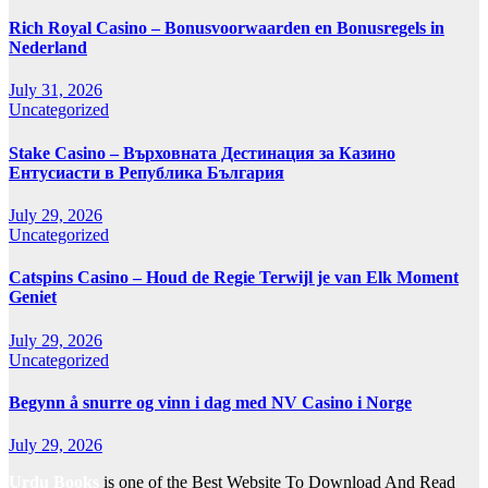
Rich Royal Casino – Bonusvoorwaarden en Bonusregels in
Nederland
July 31, 2026
Uncategorized
Stake Casino – Върховната Дестинация за Казино
Ентусиасти в Република България
July 29, 2026
Uncategorized
Catspins Casino – Houd de Regie Terwijl je van Elk Moment
Geniet
July 29, 2026
Uncategorized
Begynn å snurre og vinn i dag med NV Casino i Norge
July 29, 2026
Urdu Books
is one of the Best Website To Download And Read