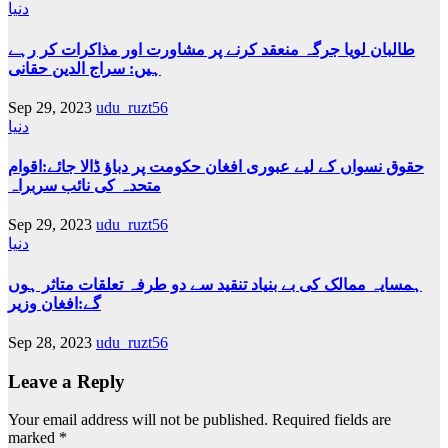
دنیا
طالبان لویا جرگہ منعقد کرنے پر مشاورت اور مذاکرات کر رہے
ہیں: سراج الدین حقانی
Sep 29, 2023
udu_ruzt56
دنیا
حقوق نسواں کے لیے عبوری افغان حکومت پر دباؤ ڈالا جائے:اقوام
متحدہ کی نائب سربراہ
Sep 29, 2023
udu_ruzt56
دنیا
ہمسایہ ممالک کی بے بنیاد تنقید سے دو طرفہ تعلقات متاثر ہوں
گے:افغان وزیر
Sep 28, 2023
udu_ruzt56
Leave a Reply
Your email address will not be published.
Required fields are
marked
*