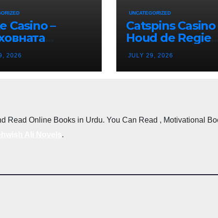
GORIZED
UNCATEGORIZED
e Casino –
Catspins Casino 
ховната
Houd de Regie
тинация за
Terwijl je van El
9, 2026
JULY 29, 2026
ино Ентусиасти
Moment Geniet
епублика
гария
d Read Online Books in Urdu. You Can Read , Motivational Books
hwish Ali Novels
.