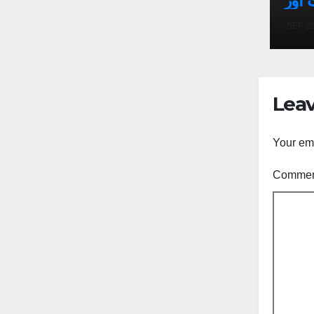
 اور
ہیں:
SEP 29
قانی
Leav
Your ema
Comme