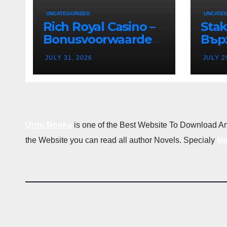
UNCATEGORIZED
UNCATE
Rich Royal Casino –
Stak
Bonusvoorwaarden
Вър
en Bonusregels in
Дес
JULY 31, 2026
JULY 2
Nederland
Каз
в Р
Бъл
Urdu Books
is one of the Best Website To Download An
the Website you can read all author Novels. Specialy
Me