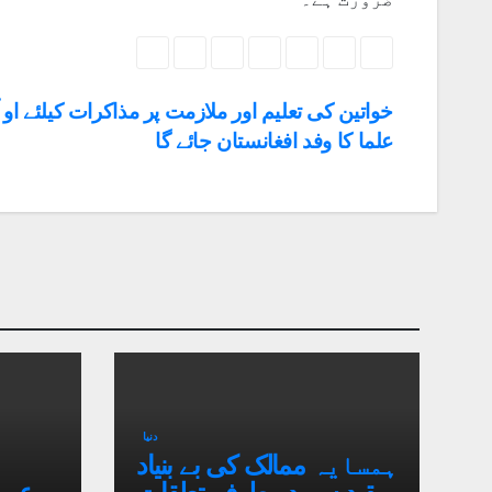
خواتین کی تعلیم اور ملازمت پر مذاکرات کیلئے او
علما کا وفد افغانستان جائے گا
دنیا
ہمسایہ ممالک کی بے بنیاد