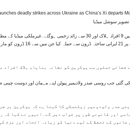
تصویر سوشل میڈیا
(اے یو ایس ) روس کے یوکرین پر میزائل حملوں میں 9 افراد ہلاک اور 30 سے زائد زخمی ہوگئے۔غیرملکی میڈیا ک
یوکرینی حکام کا کہنا ہے کہ روس نے دارالحکومت کیف پر 21 ایرانی ساختہ ڈرون سے حملہ کیا 
 فضائی حملوں سے یوکرین کو نشانہ بنایا، ہلاک افراد م
 گئی جب روسی صدر ولادیمیر پیوٹن اپنے مہمان اور دوست چینی ص
نی صدر ولودومیر زیلنسکی کا کہنا ہے کہ یوکرین ہر ضر
اسی اور قانونی طور پر جواب دیں گے۔انہوں نے کہا کہ ر
جانوں کے تحفظ کے لیے دنیا کو زیادہ اتحاد اور عزم کی