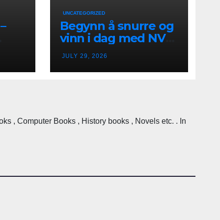
UNCATEGORIZED
–
Begynn å snurre og
vinn i dag med NV
k
Casino i Norge
JULY 29, 2026
 , Computer Books , History books , Novels etc. . In