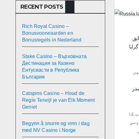
RECENT POSTS
Rich Royal Casino –
Bonusvoorwaarden en
ے مطابق
Bonusregels in Nederland
جن میں سے 16 ڈرون کو مار گرایا
Stake Casino – Върховната
Дестинация за Казино
Ентусиасти в Република
یں
България
در
Catspins Casino – Houd de
Regie Terwijl je van Elk Moment
Geniet
ب کا
وسی
Begynn å snurre og vinn i dag
med NV Casino i Norge