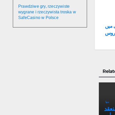
Prawdziwe gry, rzeczywiste
wygrane i rzeczywista troska w
SafeCasino w Polsce
Po
ی میں
 روس
na
Relat
دنیا
نعقد