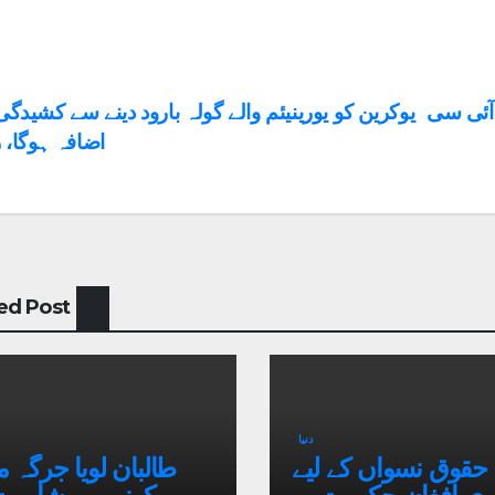
st
 آئی سی
یوکرین کو یورینیئم والے گولہ بارود دینے سے کشیدگ
اضافہ ہوگا،
vigation
ed Post
دنیا
حقوق نسواں کے لیے
طالبان لویا جرگہ م