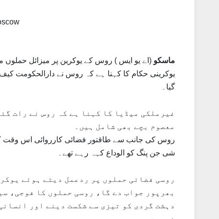
ماسکو
گیا۔
غیرملکی میڈیا کا کہنا ہے کہ روس نے رات گئے
معصوم بچے بھی شامل ہیں۔
روس کی جانب سے طاقتور فضائی کارروائی اس وقت کی
شی جن پنگ کو الوداع کہہ رہے تھے۔
روسی فضائی حملوں پر ردعمل دیتے ہوئے یوکری
بھرپور جواب دے گا، روسی حملوں کا فوجی، سی
دہشت گردی کو تیزی سے شکست دینے اور انسانی 
ضرورت ہے۔