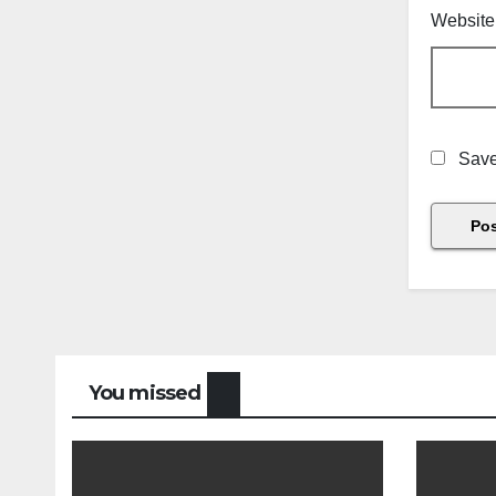
Website
Save
You missed