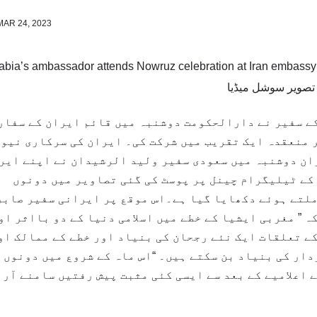
MAR 24, 2023
تصویر سوشل میڈیا
کے سفیر نے دارالحکومت دوشنبہ میں قائم ایران کے سفار
ر منعقدہ ایک تقریب میں شرکت کی۔ ایران کی سرکاری نیو
ان دوشنبہ میں سعودی سفیر ولید الرشیدان نے اپنے ایر
 کے ٹیلیگرام چینل پر پوسٹ کی گئی تصاویر میں دونوں
 ملتے ہوئے دکھایا گیا ہے۔اس موقع پر ایرانی سفیر صابر
ہ ” مغربی ایشیا کے خطے میں اسلامی دنیا کے دو بااثر او
ے تعلقات ایک نئے رجحان کی بنیاد اور خطے کے ممالک او
ار کی بنیاد بن سکتے ہیں۔ “اس ماہ کے شروع میں دونوں
 اعلامیے کے بعد سے ایسی کئی مثبت پیش رفتیں سامنے آرہ