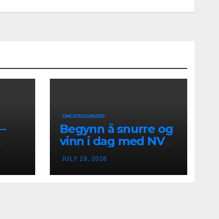
UNCATEGORIZED
–
Begynn å snurre og
vinn i dag med NV
k
Casino i Norge
JULY 29, 2026