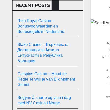
RECENT POSTS
Rich Royal Casino –
Bonusvoorwaarden en
Bonusregels in Nederland
ت
Stake Casino – Върховната
ز
Дестинация за Казино
Ентусиасти в Република
انی
България
ی
Catspins Casino – Houd de
ر
Regie Terwijl je van Elk Moment
ر
Geniet
ی
Begynn å snurre og vinn i dag
med NV Casino i Norge