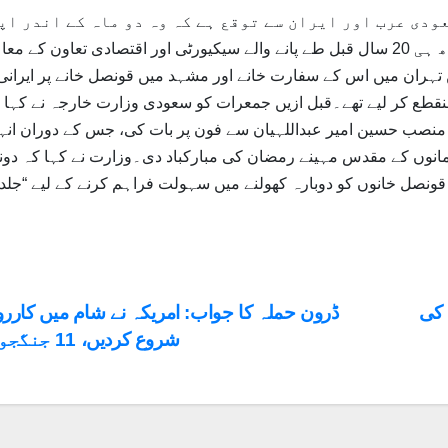
ودی عرب اور ایران سے توقع ہے کہ وہ دو ماہ کے اندر اپ
سفارت خانے اور مشن دوبارہ کھولیں گے، ساتھ ہی 20 سال قبل طے پانے والے سیکیورٹی اور اقتصادی تعاون کے
درآمد بھی کریں گے۔سعودی عرب نے 2016 میں تہران میں اس کے سفارت خانے اور مشہد میں قونصل خانے پر ایرانی
قطع کر لیے تھے۔قبل ازیں جمعرات کو سعودی وزارت خارجہ نے کہا ت
م منصب حسین امیر عبداللہیان سے فون پر بات کی، جس کے دوران انہ
انوں کے مقدس مہینے رمضان کی مبارکباد دی۔وزارت نے کہا کہ دون
ونصل خانوں کو دوبارہ کھولنے میں سہولت فراہم کرنے کے لیے “جلد”
st
 کی
ڈرون حملہ کا جواب: امریکہ نے شام میں کارروا
شروع کردیں، 11 جنگجو ہلاک
vigation