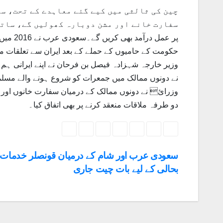
چین کی ثالثی میں کیے گئے معاہدے کے تحت، سع
پر عمل 
حکومت کے حامیوں کے حملے کے بعد ایران سے تعلقات من
وزیر خارجہ شہزادہ فیصل بن فرحان نے اپنے ایرانی ہ
نے دونوں ممالک میں جمعرات کو شروع ہونے والے مسلم
وزرائ نے دونوں ممالک کے درمیان سفارت خانوں اور ق
دو طرفہ ملاقات منعقد کرنے پر بھی اتفاق کیا۔
سعودی عرب اور شام کے درمیان قونصلر خدمات
بحالی کے لیے بات چیت جاری