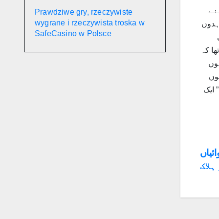
نے
Prawdziwe gry, rzeczywiste
wygrane i rzeczywista troska w
 معاہدوں
SafeCasino w Polsce
ھا کہ
وں
وں
 ایک
Po
ئیاں
na