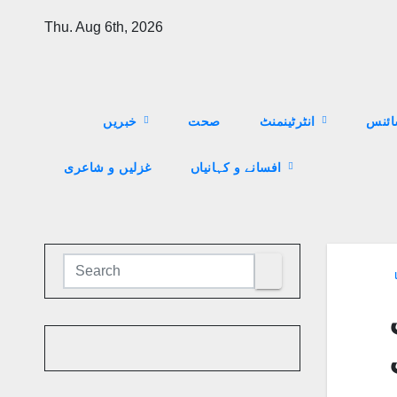
Skip
Thu. Aug 6th, 2026
to
content
ئنس
انٹرٹینمنٹ
صحت
خبریں
افسانے و کہانیاں
غزلیں و شاعری
ا