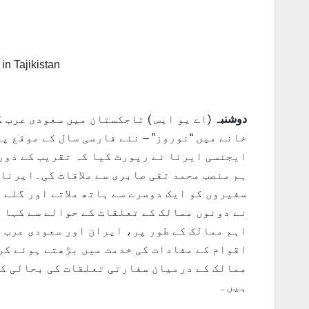
دوشنبہ
(اے یو ایس ) تاجکستان میں سعودی عرب 
خانے میں “نوروز” – نئے فارسی سال کے موقع پ
ایجنسی ایرنا نے رپورٹ کیا کہ تقریب کے دور
ہم منصب محمد تقی صابری سے ملاقات کی۔ایرنا
سفیروں کو ایک دوسرے سے ہاتھ ملاتے اور گلے
نے دونوں ممالک کے تعلقات کے حوالے سے کہا ک
اہم ممالک کے طور پر، ایران اور سعودی عرب ک
اقوام کے مفادات کی خدمت میں بڑھتے ہوئے کرد
ممالک کے درمیان سفارتی تعلقات کی بحالی کے
ہیں۔