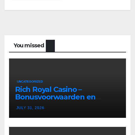
You missed
UNCATEGORIZED
Rich Royal Casino –
Bonusvoorwaarden en
Bonusregels in Nederland
JULY 31, 2026