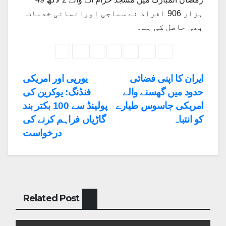
ہزار 906 افراد نے سماجی اورانسانی خدمات
بھی حاصل کی ہے۔
Post
ایران کا اپنی فضائی
یورپی اور امریکی
حدود میں گھسنے والے
فنڈنگ: یوکرین کی
navigation
امریکی جاسوس طیارے
پولینڈ سے 100 بکتر بند
کو انتباہ
گاڑیاں فراہم کرنے کی
درخواست
Related Post