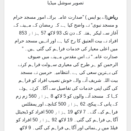
تصویر سوشل میڈیا
ریاض
(اے یو ایس ) ”صدارت عامہ برائے امور مسجد حرام
و مسجد نبوی“ نے واضح کیا ہے کہ رمضان کے مہینے کے
آغاز سے لیکر ہفتہ کے دن تک 93 لاکھ 57 ہزار 853
افراد نے بیت العتیق کا رخ کیا ہے اور انہیں مسجد حرام
میں اعلی معیار کی خدمات فراہم کی گئی ہیں۔ ”
صدارت عامہ“ نے اس مقدس مہینے میں ضیوف
الرحمن کو ہر طرح کی معیاری سہولت فراہم کرنے
کی بہترین سعی کی ہے۔انتظامیہ حرمین نے مسجد
بیت اللہ شریف آنے والے خوش نصیب افراد کو فراہم
کی گئی اپنی خدمات کی تفاصیل سے آگاہ کرتے ہوئے
کہا کہ مسجد آنے والوں کو 5 لاکھ 8 ہزار 560 زم زم
کے پانی کے پیکج، 62 ہزار 500 کتابچے اور پمفلٹس
فراہم کیے گئے۔ 7 لاکھ 19 ہزار 500 افراد کو ڈیجیٹل
آگاہی فراہم کی گئی۔ 19 لاکھ 92 ہزار 50 افراد کو
فیلڈ میں رہنمائی اور آگاہی فراہم کی گئی۔ 9 لاکھ