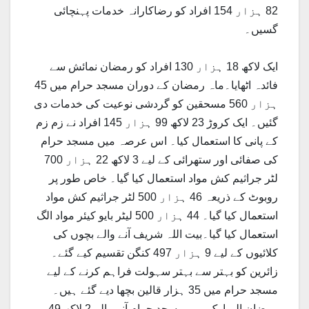
82 ہزار 154 افراد کو رضاکارانہ خدمات پہنچائی
گسیں۔
ایک لاکھ 18 ہزار 130 افراد کو رمضان نمائش سے
فائدہ اٹھایا۔ماہ رمضان کے دوران مسجد حرام میں 45
ہزار 560 مسحقین کو گردشی نوعیت کی خدمات دی
گئیں۔ ایک کروڑ 23 لاکھ 99 ہزار 145 افراد نے زم زم
کے پانی کا استعمال کیا۔ اس عرصہ میں مسجد حرام
کی صفائی اور ستھرائی کے لیے 3 لاکھ 22 ہزار 700
لٹر جراثیم کش مواد استعمال کیا گیا۔ خاص طور پر
روبوٹ کے ذریعہ 46 ہزار 500 لٹر جراثیم کش مواد
استعمال کیا گیا۔ 44 ہزار 500 لیٹر بایو کیئر مواد الگ
استعمال کیا گیا۔بیت اللہ شریف آنے والے بچوں کی
کلائیوں کے لیے 9 ہزار 497 کنگن تقسیم کیے گئے۔
زائرین کو بہتر سے بہتر سہولت فراہم کرنے کے لیے
مسجد حرام میں 35 ہزار قالین بچھا دیے گئے ہیں۔
رمضان المبارک میں مسجد حرام آنے والے 2 لاکھ 49