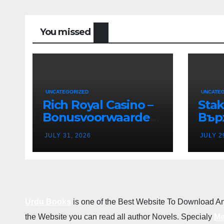
You missed
UNCATEGORIZED
UNCATE
Rich Royal Casino –
Stak
Bonusvoorwaarden
Вър
en Bonusregels in
Дес
JULY 31, 2026
JULY 2
Nederland
Каз
в Р
Бъл
Urdu Books
is one of the Best Website To Download An
the Website you can read all author Novels. Specialy
Me