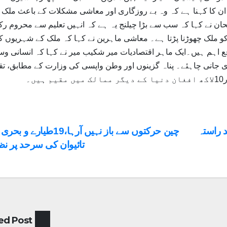
ان کا کہنا ہے کہ وہ بے روزگاری اور معاشی مشکلات کے باعث ملک
ن نے کہا کہ سب سے بڑا چیلنج یہ ہے کہ انہیں تعلیم سے محروم رکھا
 ملک چھوڑنا پڑتا ہے۔ معاشی ماہرین نے کہا کہ ملک کے شہریوں ک
قع اہم ہیں۔ایک ماہر اقتصادیات میر شکیب میر نے کہا کہ انسانی وس
ی جانی چاہئے۔ پناہ گزینوں اور وطن واپسی کی وزارت کے مطابق، تقری
st
د راستہ
چین حرکتوں سے باز نہیں آرہا،19طیارے
تائیوان کی سرحد پر نظر
vigation
ed Post