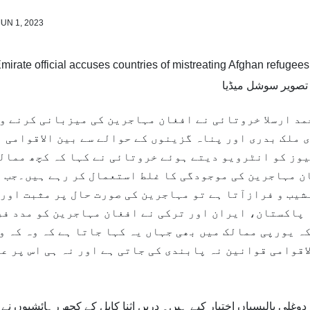
JUN 1, 2023
تصویر سوشل میڈیا
مد ارسلا خروتائی نے افغان مہاجرین کی میزبانی کرنے و
 ملک بدری اور پناہ گزینوں کے حوالے سے بین الاقوامی
یوز کو انٹرویو دیتے ہوئے خروتائی نے کہا کہ کچھ ممال
ن مہاجرین کی موجودگی کا غلط استعمال کر رہے ہیں۔جب 
شیب و فرازآتا ہے تو مہاجرین کی صورت حال پر مثبت اور
 پاکستان، ایران اور ترکی نے افغان مہاجرین کو مدد ف
ہ یورپی ممالک میں بھی جہاں یہ کہا جاتا ہے کہ وہ کہ و
اقوامی قوانین نہ پابندی کی جاتی ہے اور نہ ہی اس پر ع
دوغلی پالیسیاں اختیار کیے ہیں۔ دریں اثنا کابل کے کچھ رہائشیوں نے 