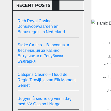
RECENT POSTS
Rich Royal Casino –
Bonusvoorwaarden en
Bonusregels in Nederland
الے
Stake Casino – Върховната
Дестинация за Казино
Ентусиасти в Република
ک
България
بھی
Catspins Casino – Houd de
راہم
Regie Terwijl je van Elk Moment
ہ
Geniet
مل
Begynn å snurre og vinn i dag
med NV Casino i Norge
ان