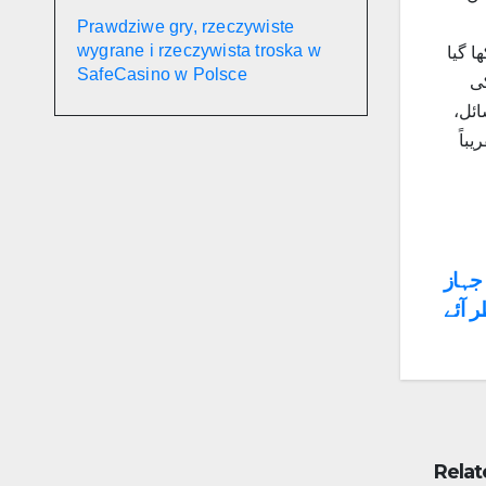
Prawdziwe gry, rzeczywiste
wygrane i rzeczywista troska w
 گیا
SafeCasino w Polsce
ی
ائل،
باً
Po
 و بحری جہاز
 آئے
na
Relat