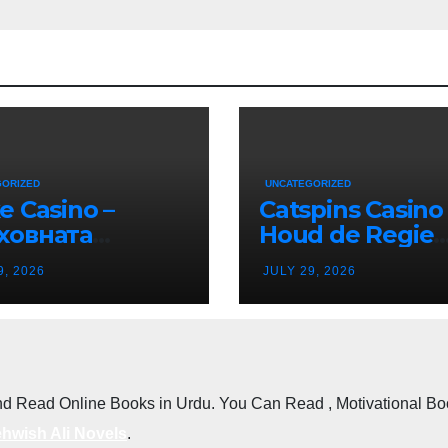
GORIZED
UNCATEGORIZED
e Casino –
Catspins Casino 
ховната
Houd de Regie
тинация за
Terwijl je van El
9, 2026
JULY 29, 2026
ино Ентусиасти
Moment Geniet
епублика
гария
d Read Online Books in Urdu. You Can Read , Motivational Books
hwish Ali Novels
.