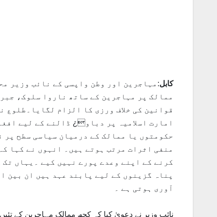
کابل
:مہاجرین اور وطن واپسی کے نائب وزیر مح
ممالک پر مہاجرین کے ساتھ ناروا سلوک، جبری
قوانین کی خلاف ورزی کا الزام لگایا۔طلوع ن
امارت اسلامیہ پر دباو¿ ڈالنے کے لیے افغا
حکومتوں یا ممالک کے درمیان سیاسی سطح پر ن
منفی اثرات مرتب ہوتے ہیں۔ انہوں نے کہا کہ
کرنے کے اپنے وعدے پورے نہیں کیے ۔یہاں تک ک
پناہ گزینوں کے لیے پابند عہد ہیں ان بین ال
آوری ہوتی ہے ۔
نائب وزیر نے دعویٰ کیا کہ کچھ ممالک مہاجرین کے تئیں 