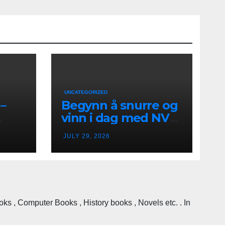
UNCATEGORIZED
–
Begynn å snurre og
vinn i dag med NV
k
Casino i Norge
JULY 29, 2026
 , Computer Books , History books , Novels etc. . In