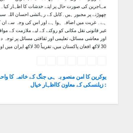
مہاجرین کی صورت حال پر اپنے خدشات کا اظہار کیا۔ 
چھوڑنے پر مجبور ہیں۔کابل کے رہائشی احسان اللہ سبحا
ہے۔ غربت میں اضافہ ہوا ہے اور اس کی وجہ سے ان کو
غیر قانونی نقل مکانی کو روکنے کے لیے ملازمت کے موا
اور معاشی مسائل، تعلیمی اور ثقافتی مسائل پر توجہ د
30 لاکھ افغان پاکستان میں، تقریباً 30 لاکھ ایران میں اور10لاکھ افغان دنیا کے دیگر ممالک میں مقیم ہیں۔
یوکرین کا امن منصو بہ ہی جنگ کے خاتمہ کا واح
: زیلنسکی کے معاون کااظہار خیال