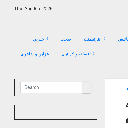
Skip
Thu. Aug 6th, 2026
to
content
ئنس
انٹرٹینمنٹ
صحت
خبریں
افسانے و کہانیاں
غزلیں و شاعری
ا