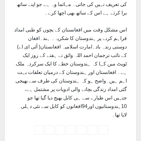
کی تعریف نہیں کی جاتی۔ مہاتما وہ ہے جو اپنے ساتھ
برا کرتے ہے اس کے ساتھ بھی اچھا کرے۔
اس مشکل وقت میں افغانستان کے بچوں کو طبی امداد
فراہم کرنے پر ہندوستان کا شکریہ۔ ہند۔افغان
دوستی زندہ باد۔امارت اسلامیہ افغانستان( آئی ای اے)
کے نائب ترجمان احمد اللہ واثق نے ہفتے کے روز ایک
ٹویٹ میں کہا کہ ہندوستان خطے کا ایک سرکردہ ملک
ہے۔ افغانستان اور ہندوستان کے درمیان تعلقات بہت
اہم ہیں۔واضح ہو کہ ہندوستان کی طرف سے بھیجی
گئی امداد زندگی بچانے والی ادویات پر مشتمل ہے،
جنہیں اس طیارے سے ہی کابل بھیج دیا گیا تھا جو
10ہندوستانیوں اور94افغانوں کو کابل سے نئی دہلی
لایا تھا۔