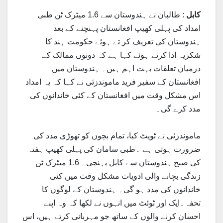
کابل
: طالبان نے ہندوستان سے 1.6 میٹرک ٹن طبی
امداد کی پہلی کھیپ افغانستان پہنچنے کے بعد
ہندوستان کی تعریف کر تے ہوئے حکومت ہند کا
شکریہ ادا کرتے ہوئے کہا ہے کہ دونوں ممالک کے
درمیان تعلقات بہت اہم ہیں۔ ہندوستان میں
افغانستان کے سفیر فرید ماموندزئی نے کہا کہ یہ امداد
اس مشکل وقت میں افغانستان کے کئی خاندانوں کی
مدد کرے گی۔
ماموندزئی نے ٹویٹ کیا، تمام بچوں کو تھوڑی مدد کی
ضرورت ہوتی ہے ۔طبی سامان کی پہلی کھیپ ہفتہ
کی صبح ہندوستان سے کابل پہنچی۔ 1.6 میٹرک ٹن
زندگی بچانے والی ادویات مشکل وقت میں کئی
خاندانوں کی مدد ہو گی۔ ہندوستان کے لوگوں کا
تحفہ۔ایک اور ٹوئٹ میں انہوں نے لکھا کہ وہ اپنے
احسان کرنے والوں کے ساتھ جو مہربانی کرتے ہیں، اس