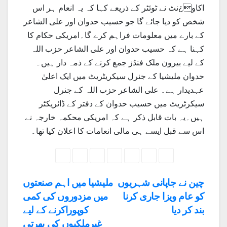
اکاو¿نٹ نے ٹوئٹر کے ذریعے کہا کہ یہ انعام ہر اس
شخص کو دیا جائے گا جو حسیب حدوان اور علی الشاعر
کے بارے میں معلومات فراہم کرے گا۔امریکی حکام کا
کہنا ہے کہ حسیب حدوان اور علی الشاعر حزب اللہ
کے لیے بیرون ملک فنڈز جمع کرنے کے ذمہ دار ہیں۔
حدوان ملیشیا کے جنرل سیکریٹریٹ میں ایک اعلیٰ
عہدیدار ہے۔ علی الشاعر حزب اللہ کے جنرل
سیکرٹریٹ میں حسیب حدوان کے دفتر کے ڈائریکٹر
ہیں۔یہ بات قابل ذکر ہے کہ امریکی محکمہ خارجہ نے
اس سے قبل ایسے ہی مالی انعامات کا اعلان کیا تھا۔
Post
چین نے جاپانی شہریوں
ملیشیا میں اہم صنعتوں
کو عام ویزا جاری کرنا
میں مزدوروں کی کمی
navigation
بند کر دیا
کوپوراکرنے کے لیے
غیرملکیوں کی بھرتی