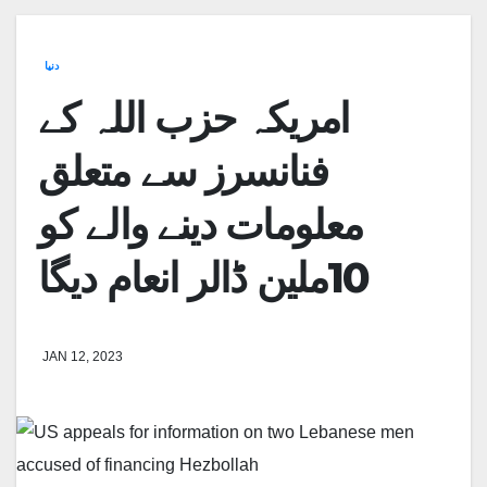
دنیا
امریکہ حزب اللہ کے
فنانسرز سے متعلق
معلومات دینے والے کو
10ملین ڈالر انعام دیگا
JAN 12, 2023