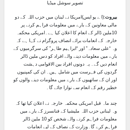
تصویر سوشل میڈیا
بیروت
:(ا ے یو ایس)امریکا نے لبنان میں حزب اللہ کے دو
مالی معاونین کے بارے میں معلومات فراہم کرنے پر
10ملین ڈالر کے انعام کا اعلان کیا ہے۔امریکی محکمہ
خارجہ کے انعامات برائے انصاف پروگرام نے کہا ہے کہ
وہ “علی سعادہ” اور “ابراہیم طاہر” کی سرگرمیوں کے
بارے میں معلومات دینے والے افراد کو دس ملین ڈالر
انعام دیں گے۔ یہ دونوں افراد بین الاقوامی دہشت
گردوں کی فہرست میں شامل ہیں۔ ان کی کمپنیوں
اور ان کے ساتھیوں کے بارے میں معلومات دینے والوں کو
خطیر رقم کے انعام سے نوازا جائے گا۔
چند ماہ قبل امریکی محکمہ خارجہ نے اعلان کیا تھا کہ
وہ لبنانی حزب اللہ ملیشیا کے فنانسرز کے بارے میں
معلومات فراہم کرنے والے شخص کو 10 ملین ڈالر
فراہم کرے گا۔وزارت کے نصاف کے لیے انعامات