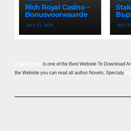
Rich Royal Casino –
Stak
Bonusvoorwaarden
Вър
en Bonusregels in
Дес
JULY 31, 2026
JULY 2
Nederland
Каз
в Р
Бъл
Urdu Books
is one of the Best Website To Download An
the Website you can read all author Novels. Specialy
Me