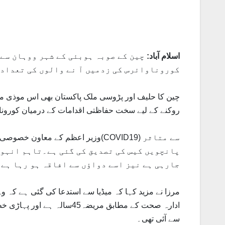
اسلام آباد:
چین کے صوبہ ہوبئی کے شہر ووہان سے 
کوروناوائرس کی زدمیں آ نے والوں کی تعداد 
چین کا حلیف اور پڑوسی ملک پاکستان بھی اس موذی 
روکنے کے لیے سخت حفاظتی اقدامات کے درمیان کورون
پانچویں کیس کی تصدیق کی گئی ہے۔تاہم انہوں 
جارہی ہے نیز اسے دواؤں سے افاقہ ہو رہا ہے۔
مرزا نے مزید کہا کہ میڈیا سے استدعا کی گئی ہے کہ 
ادارہ صحت کے مطابق مریضہ5
سے آئی تھی۔