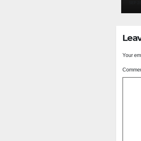
SEP 28
Leav
Your ema
Comme