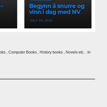
–
Begynn å snurre og
vinn i dag med NV
k
Casino i Norge
JULY 29, 2026
 , Computer Books , History books , Novels etc. . In