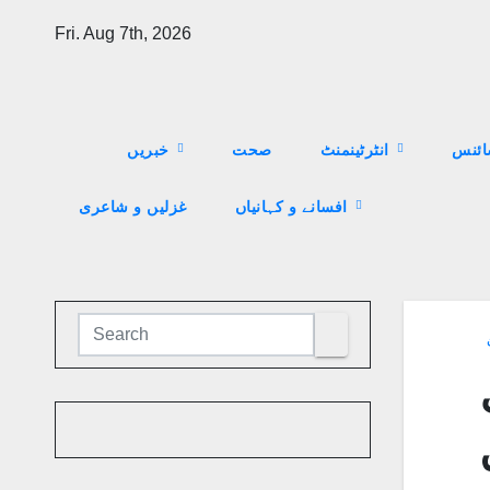
Skip
Fri. Aug 7th, 2026
to
content
ئنس
انٹرٹینمنٹ
صحت
خبریں
افسانے و کہانیاں
غزلیں و شاعری