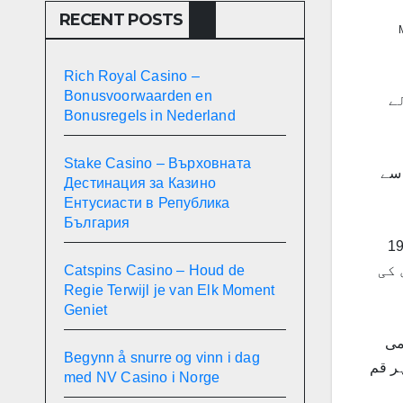
RECENT POSTS
Rich Royal Casino –
Bonusvoorwaarden en
ے
Bonusregels in Nederland
Stake Casino – Върховната
 سے
Дестинация за Казино
Ентусиасти в Република
България
عظم کے معاون خصوصی برائے صحت ڈاکٹر ظفر مرزا نے منگل کے روز کہا کہ ملک میں کوویڈ 19(COVID19) سے متاثر
Catspins Casino – Houd de
 کی
Regie Terwijl je van Elk Moment
Geniet
می
Begynn å snurre og vinn i dag
شہر قم
med NV Casino i Norge