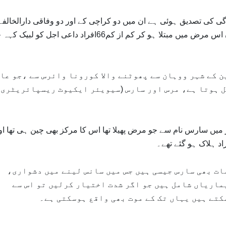
گی کی تصدیق ہوئی ہے ان میں دو کراچی کے اور دو وفاقی دارالخالفہ
اسلام آباد کے رہائشی ہیں۔یہ سب لوگ ایران کا، جہاں اس مرض میں مبتلا ہو کر کم از کم66افراد داعی اجل کو
ن کے شہر ووہان سے پھوٹنے والا کورونا وائرس سے ،جو عا
 ہوتا ہے، مرس اور سارس (سیویئر ایکیوٹ ریسپائریٹری
ے کہ اب سے18سال قبل دنیا بھر میں سارس نام سے جو مرض پھیلا تھا اس کا مرکز بھی چین ہی تھا ا
اد ہلاک ہو گئے تھے۔
ات بھی سارس جیسی ہیں جس میں سانس لینے میں دشواری،
ماریاں شامل ہیں جو اگر شدت اختیار کرلیں تو اس سے
کتے ہیں یہاں تک کے موت بھی واقع ہوسکتی ہے۔