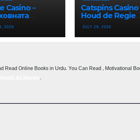
e Casino –
Catspins Casino 
ховната
Houd de Regie
тинация за
Terwijl je van El
9, 2026
JULY 29, 2026
ино Ентусиасти
Moment Geniet
епублика
гария
d Read Online Books in Urdu. You Can Read , Motivational Books
hwish Ali Novels
.