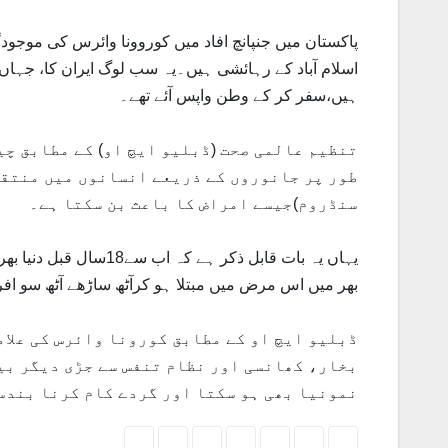
پاکستان میں جنپانچ افاد میں کوروونا وائرس کی موجود
ہیں،سفر کر کے وطن واپس آئے تھے۔
تنظیم عالمی صحت (ڈبلیو ایچ او) کے مطابق چی
طور پر جانوروں کے ذریعے انسانوں میں منتقل
سنڈروم)جیسے امراض کا باعث بن سکتا ہے۔
یہاں یہ بات قابل ذکر ہ
بھر میں اس مرض میں مبتلا ہو کرآٹھ ساڑھے آٹھ سو افر
ڈبلیو ایچ او کے مطابق کورونا وائرس کی علام
بخار، کھانسی اور نظام تنفس سے جڑی دیگر بی
نمونیا بھی ہو سکتا اور گردے کام کرنا بندس